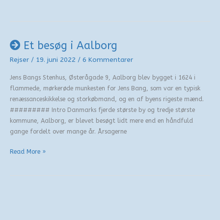
i
Region
Nord
Et besøg i Aalborg
Rejser
/
19. juni 2022
/
6 Kommentarer
Jens Bangs Stenhus, Østerågade 9, Aalborg blev bygget i 1624 i
flammede, mørkerøde munkesten for Jens Bang, som var en typisk
renæssanceskikkelse og storkøbmand, og en af byens rigeste mænd.
######### Intro Danmarks fjerde største by og tredje største
kommune, Aalborg, er blevet besøgt lidt mere end en håndfuld
gange fordelt over mange år. Årsagerne
Et
Read More »
besøg
i
Aalborg