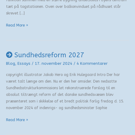
tæt på togstationen. Oven over balkonvinduet på rådhuset står
skrevet […]
Valg
Read More »
til
fremtiden
–
18.
Sundhedsreform 2027
november
Blog
,
Essays
/
17. november 2024
/
4 Kommentarer
2025
copyright illustrator Jakob Hero og Erik Hulegaard Intro Der har
været talt længe om den. Nu er den her omsider. Den nedsatte
Sundhedsstrukturkommissions let rekonstruerede forslag til en
absolut tiltrængt reform af det danske sundhedsvæsen blev
præsenteret som i skikkelse af et bredt politisk forlig fredag d. 15.
november 2024 af indenrigs- og sundhedsminister Sophie
Sundhedsreform
Read More »
2027