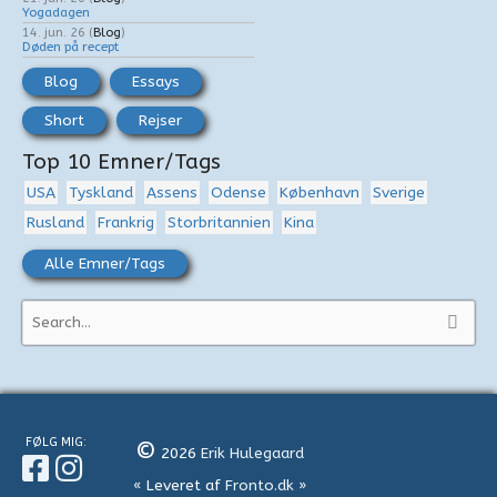
Yogadagen
14. jun. 26
(
Blog
)
Døden på recept
Blog
Essays
Short
Rejser
Top 10 Emner/Tags
USA
Tyskland
Assens
Odense
København
Sverige
Rusland
Frankrig
Storbritannien
Kina
Alle Emner/Tags
S
ø
g
e
f
FØLG MIG:
©
2026
Erik Hulegaard
t
« Leveret af
Fronto.dk
»
e