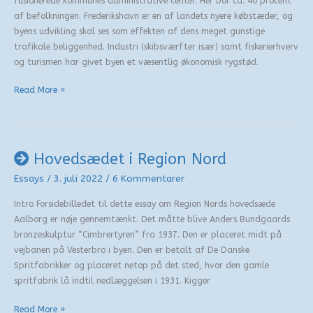
fusionerede kommunes administrative center. Her bor ca. 40 procent
af befolkningen. Frederikshavn er en af landets nyere købstæder, og
byens udvikling skal ses som effekten af dens meget gunstige
trafikale beliggenhed. Industri (skibsværfter især) samt fiskerierhverv
og turismen har givet byen et væsentlig økonomisk rygstød.
Frederikshavn
Read More »
Hovedsædet i Region Nord
Essays
/
3. juli 2022
/
6 Kommentarer
Intro Forsidebilledet til dette essay om Region Nords hovedsæde
Aalborg er nøje gennemtænkt. Det måtte blive Anders Bundgaards
bronzeskulptur “Cimbrertyren” fra 1937. Den er placeret midt på
vejbanen på Vesterbro i byen. Den er betalt af De Danske
Spritfabrikker og placeret netop på det sted, hvor den gamle
spritfabrik lå indtil nedlæggelsen i 1931. Kigger
Hovedsædet
Read More »