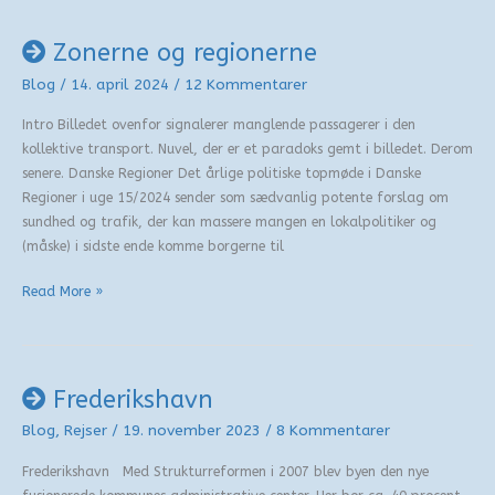
Zonerne og regionerne
Blog
/
14. april 2024
/
12 Kommentarer
Intro Billedet ovenfor signalerer manglende passagerer i den
kollektive transport. Nuvel, der er et paradoks gemt i billedet. Derom
senere. Danske Regioner Det årlige politiske topmøde i Danske
Regioner i uge 15/2024 sender som sædvanlig potente forslag om
sundhed og trafik, der kan massere mangen en lokalpolitiker og
(måske) i sidste ende komme borgerne til
Zonerne
Read More »
og
regionerne
Frederikshavn
Blog
,
Rejser
/
19. november 2023
/
8 Kommentarer
Frederikshavn Med Strukturreformen i 2007 blev byen den nye