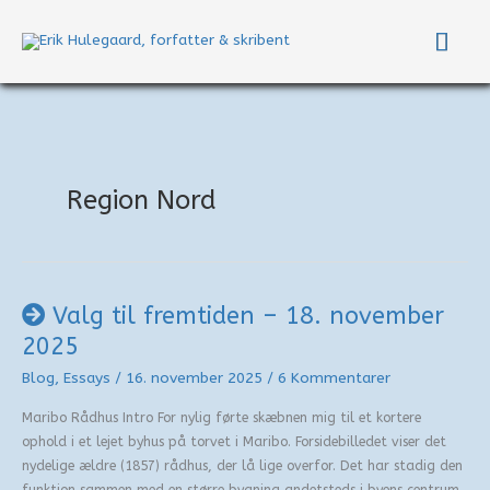
Gå
Hov
til
indholdet
Region Nord
Valg til fremtiden – 18. november
2025
Blog
,
Essays
/
16. november 2025
/
6 Kommentarer
Maribo Rådhus Intro For nylig førte skæbnen mig til et kortere
ophold i et lejet byhus på torvet i Maribo. Forsidebilledet viser det
nydelige ældre (1857) rådhus, der lå lige overfor. Det har stadig den
funktion sammen med en større bygning andetsteds i byens centrum