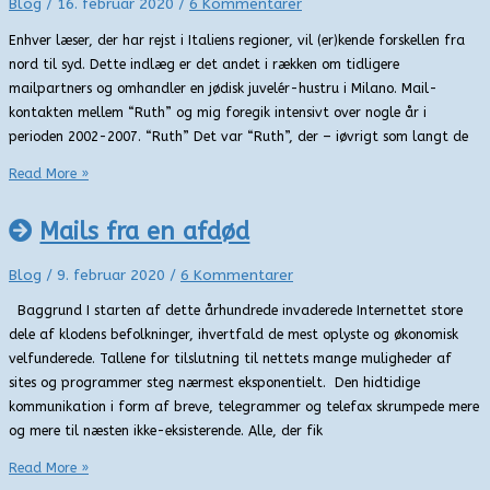
Blog
/
16. februar 2020
/
6 Kommentarer
Enhver læser, der har rejst i Italiens regioner, vil (er)kende forskellen fra
nord til syd. Dette indlæg er det andet i rækken om tidligere
mailpartners og omhandler en jødisk juvelér-hustru i Milano. Mail-
kontakten mellem “Ruth” og mig foregik intensivt over nogle år i
perioden 2002-2007. “Ruth” Det var “Ruth”, der – iøvrigt som langt de
Milaneserens
Read More »
valg
2/4
Mails fra en afdød
Blog
/
9. februar 2020
/
6 Kommentarer
Baggrund I starten af dette århundrede invaderede Internettet store
dele af klodens befolkninger, ihvertfald de mest oplyste og økonomisk
velfunderede. Tallene for tilslutning til nettets mange muligheder af
sites og programmer steg nærmest eksponentielt. Den hidtidige
kommunikation i form af breve, telegrammer og telefax skrumpede mere
og mere til næsten ikke-eksisterende. Alle, der fik
Mails
Read More »