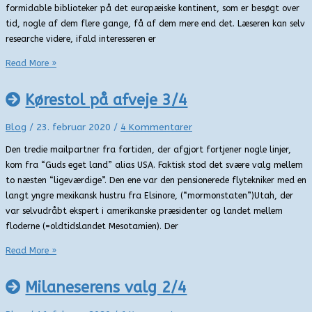
formidable biblioteker på det europæiske kontinent, som er besøgt over
tid, nogle af dem flere gange, få af dem mere end det. Læseren kan selv
researche videre, ifald interesseren er
Biblioteker
Read More »
–
en
Kørestol på afveje 3/4
særlig
anledning
Blog
/
23. februar 2020
/
4 Kommentarer
Den tredie mailpartner fra fortiden, der afgjort fortjener nogle linjer,
kom fra “Guds eget land” alias USA. Faktisk stod det svære valg mellem
to næsten “ligeværdige”. Den ene var den pensionerede flytekniker med en
langt yngre mexikansk hustru fra Elsinore, (“mormonstaten”)Utah, der
var selvudråbt ekspert i amerikanske præsidenter og landet mellem
floderne (=oldtidslandet Mesotamien). Der
Kørestol
Read More »
på
afveje
Milaneserens valg 2/4
3/4