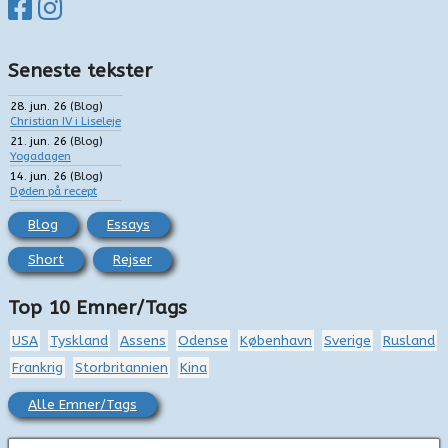
Seneste tekster
28. jun. 26
(
Blog
)
Christian IV i Liseleje
21. jun. 26
(
Blog
)
Yogadagen
14. jun. 26
(
Blog
)
Døden på recept
Blog
Essays
Short
Rejser
Top 10 Emner/Tags
USA
Tyskland
Assens
Odense
København
Sverige
Rusland
Frankrig
Storbritannien
Kina
Alle Emner/Tags