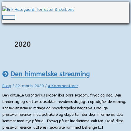
Gå
til
indholdet
Hovedmenu
2020
Den himmelske streaming
Blog
/
22. marts 2020
/
4 Kommentarer
Den aktuelle Coronavirus skaber ikke bare sygdom, frygt og død. Den
breder sig og smittestatistikken revideres dagligt i opadgående retning.
Konsekvenserne er mange og hovedsagelige negative. Daglige
pressekonferencer med politikere og eksperter, der dels informerer, dels
kommer med nye påbud i forsøg på at inddæmme smitten. Også disse
pressekonferencer udføres i separate rum med behørige […]