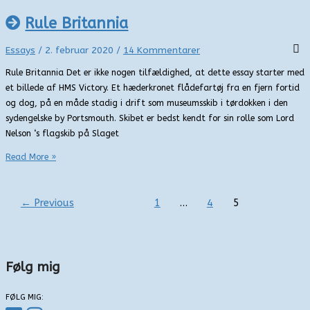
fra
en
Rule Britannia
afdød
Essays
/
2. februar 2020
/
14 Kommentarer
Rule Britannia Det er ikke nogen tilfældighed, at dette essay starter med
et billede af HMS Victory. Et hæderkronet flådefartøj fra en fjern fortid
og dog, på en måde stadig i drift som museumsskib i tørdokken i den
sydengelske by Portsmouth. Skibet er bedst kendt for sin rolle som Lord
Nelson ‘s flagskib på Slaget
Rule
Read More »
Britannia
←
Previous
1
…
4
5
Følg mig
FØLG MIG: