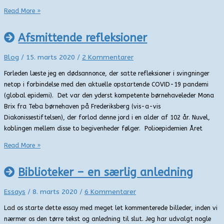
Den
Read More »
himmelske
streaming
Afsmittende refleksioner
Blog
/
15. marts 2020
/
2 Kommentarer
Forleden læste jeg en dødsannonce, der satte refleksioner i svingninger
netop i forbindelse med den aktuelle opstartende COVID-19 pandemi
(global epidemi). Det var den yderst kompetente børnehaveleder Mona
Brix fra Teba børnehaven på Frederiksberg (vis-a-vis
Diakonissestiftelsen), der forlod denne jord i en alder af 102 år. Nuvel,
koblingen mellem disse to begivenheder følger. Polioepidemien Året
Afsmittende
Read More »
refleksioner
Biblioteker – en særlig anledning
Essays
/
8. marts 2020
/
6 Kommentarer
Lad os starte dette essay med meget let kommenterede billeder, inden vi
nærmer os den tørre tekst og anledning til slut. Jeg har udvalgt nogle