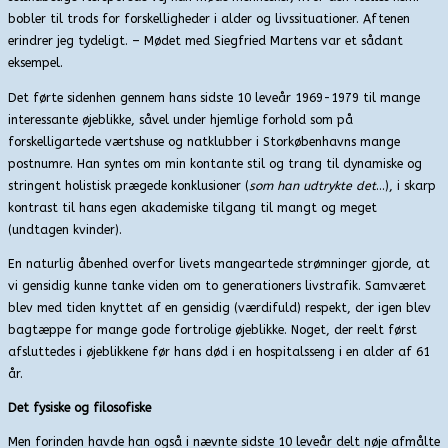
bobler til trods for forskelligheder i alder og livssituationer. Aftenen
erindrer jeg tydeligt. – Mødet med Siegfried Martens var et sådant
eksempel.
Det førte sidenhen gennem hans sidste 10 leveår 1969-1979 til mange
interessante øjeblikke, såvel under hjemlige forhold som på
forskelligartede værtshuse og natklubber i Storkøbenhavns mange
postnumre. Han syntes om min kontante stil og trang til dynamiske og
stringent holistisk prægede konklusioner (
som han udtrykte det
…), i skarp
kontrast til hans egen akademiske tilgang til mangt og meget
(undtagen kvinder).
En naturlig åbenhed overfor livets mangeartede strømninger gjorde, at
vi gensidig kunne tanke viden om to generationers livstrafik. Samværet
blev med tiden knyttet af en gensidig (værdifuld) respekt, der igen blev
bagtæppe for mange gode fortrolige øjeblikke. Noget, der reelt først
afsluttedes i øjeblikkene før hans død i en hospitalsseng i en alder af 61
år.
Det fysiske og filosofiske
Men forinden havde han også i nævnte sidste 10 leveår delt nøje afmålte