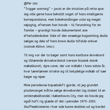
@Per Jan:
”Trigger warning” – jovist er din intuition på rette spor.
Jeg ville gerne have beholdt noget af hans intelligente
korrespondance, men bobehandlingen viste sig meget
nøjagtig, eftersom han havde – til forundring for sin
familie – grundigt havde dokumenteret sine
efterladenskaber. Dele af den anseelige bogsamling skulle
sælges og dele af hans breve skulle tilfalde arkiver
(vistnok Kbhvn. Univ.).
Til mig var der to bøger samt hans kostbare skrivebord
og tilhørende skrivebordsstol (version klassisk dansk
møbelkunst), dyre varer, der var indkøbt i hans sidste år,
hvor lærerlønnen strakte sig til betydelige indkøb af især
bøger og rejser.
Mine periodevise bopælsskift gjorde, at jeg grundet
pladsmangel måtte sælge skrivebordet (og stolen) til en
antikmøbelhandel i Københavns City, men da havde jeg
også haft rig glæde af det i perioden 1979-2001.
Skuffesektionerne i hver side kunne skubbes ud og bordet