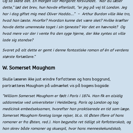
Og så skete det. En morgen var Margaret forsvundet. “Når du læser
dette,” lød det brev, hun havde efterladt, “er jeg på vej til London. Jeg
har i dag giftet mig med Oliver Haddo….” – Arthur Burdon ville ikke tro,
hvad han læste. Hvorfor? Hvordan kunne det være sket? Hvilke kræfter
havde dette umenneske taget i sin tjeneste? Var det en hævnakt? Og
hvad mere var der i vente fra den syge hjerne, der ikke syntes at ville
lade sig standse?
Svaret på alt dette er gemt i denne fantastiske roman af én af verdens
største fortællere.”
W. Somerset Maugham
Skulle læseren ikke just erindre forfatteren og hans baggrund,
portrætteres Maugham på udmærket vis på bogens bagside:
“William Somerset Maugham er født i Paris i 1874. Han fik en alsidig
uddannelse ved universiteter i Heidelberg, Paris og London og tog
medicinsk embedseksamen, hvorefter han praktiserede en tid som læge.
Somerset Maugham foretog lange rejser, bl.a. til Østen (flere af hans
romaner er fra Østen, red.). Han begyndte ret tidligt sit forfatterskab, og
han skrev både romaner og skuespil, hvor hans menneskekundskab,