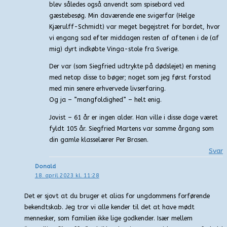
blev således også anvendt som spisebord ved
gæstebesøg. Min daværende ene svigerfar (Helge
Kjærulff-Schmidt) var meget begejstret for bordet, hvor
vi engang sad efter middagen resten af aftenen i de (af
mig) dyrt indkøbte Vinga-stole fra Sverige.
Der var (som Siegfried udtrykte på dødslejet) en mening
med netop disse to bøger; noget som jeg først forstod
med min senere erhvervede livserfaring.
Og ja – ”mangfoldighed” – helt enig.
Jovist – 61 år er ingen alder. Han ville i disse dage været
fyldt 105 år. Siegfried Martens var samme årgang som
din gamle klasselærer Per Brasen.
Svar
Donald
18. april 2023 kl. 11:28
Det er sjovt at du bruger et alias for ungdommens forførende
bekendtskab. Jeg tror vi alle kender til det at have mødt
mennesker, som familien ikke lige godkender. Især mellem