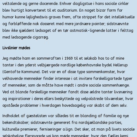
veltalende og gerne docerende. Enhver dagligstue i hans sociale cirkler
blev hurtigt konverteret til et auditorium. En noget bizar form for
humor kunne lejlighedsvis graves frem, ofte strippet for det intellektuelle
og forbløffende nok dosseret med mere jordnære pointer; sidstnævnte
blev ikke sjældent ledsaget af en tør astmatisk-lignende latter i felttog
med ledsagende cigarrøg.
Livslinier mødes
Jeg mødte ham en sommeraften i 1969 til et selskab hos to af mine
tanter i den yderst velbjærgede nordlige københavnske bydel Hellerup
(Gentofte Kommune). Det var en af disse type sammenkomster, hvor
velhavende mennesker finder interesse i at invitere forskelligartede typer
af mennesker, som de måtte have mødt i andre sociale sammenhænge.
Ved at blande forskellige mennesker fandt disse ældre tanter livsnæring
og inspirationer i deres ellers beskyttede og velpolstrede tilværelser, hvor
opståede problemer i hverdagen hovedsagelig var skabt af dem selv.
Indholdet af gæstelisten var således tit en blanding af familie og nye
bekendtskaber; sidstnævnte genereret fra nordsjællandske parties,
kulturelle premierer, ferniseringer o.lign. Det sker, at man på livets sociale
selskabelige flersporede vej kan møde mennesker, hvor den fælles kemi