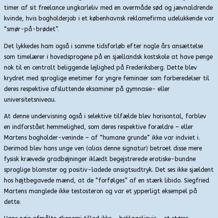
timer af sit freelance ungkarleliv med en overmåde sød og jævnaldrende
kvinde, hvis bogholderjob i et københavnsk reklamefirma udelukkende var
“smør-på-brødet”.
Det lykkedes ham også i samme tidsforløb efter nogle års ansættelse
som timelærer i hovedsprogene på en sjællandsk kostskole at have penge
nok til en centralt beliggende lejlighed på Frederiksberg. Dette blev
krydret med sproglige enetimer for yngre feminaer som forberedelser til
deres respektive afsluttende eksaminer på gymnasie- eller
universitetsniveau.
At denne undervisning også i selektive tilfælde blev horisontal, forblev
en indforstået hemmelighed, som deres respektive forældre – eller
Martens bogholder-veninde – af “humane grunde” ikke var indviet i.
Derimod blev hans unge ven (alias denne signatur) betroet disse mere
fysisk krævede gradbøjninger iklædt begejstrerede erotiske-bundne
sproglige blomster og positiv-ladede ansigtsudtryk. Det ses ikke sjældent
hos højtbegavede mænd, at de “forfølges” af en stærk libido. Siegfried
Martens manglede ikke testosteron og var et ypperligt eksempel på
dette.