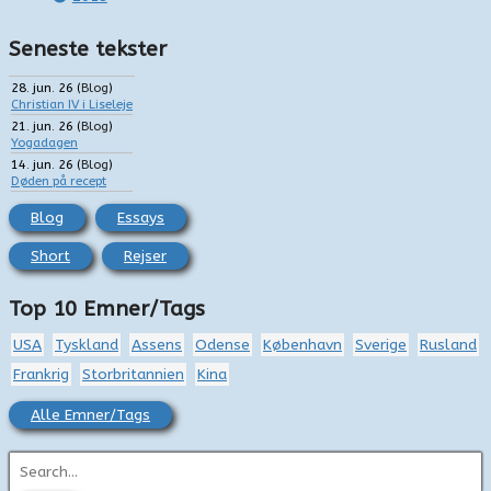
Seneste tekster
28. jun. 26
(
Blog
)
Christian IV i Liseleje
21. jun. 26
(
Blog
)
Yogadagen
14. jun. 26
(
Blog
)
Døden på recept
Blog
Essays
Short
Rejser
Top 10 Emner/Tags
USA
Tyskland
Assens
Odense
København
Sverige
Rusland
Frankrig
Storbritannien
Kina
Alle Emner/Tags
S