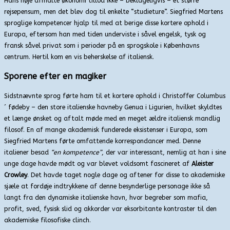
Hans nøje afmålte økonomi tillod ikke – beklageligvis – et større
rejsepensum, men det blev dog til enkelte “studieture”. Siegfried Martens
sproglige kompetencer hjalp til med at berige disse kortere ophold i
Europa, eftersom han med tiden underviste i såvel engelsk, tysk og
fransk såvel privat som i perioder på en sprogskole i Københavns
centrum. Hertil kom en vis beherskelse af italiensk.
Sporene efter en magiker
Sidstnævnte sprog førte ham til et kortere ophold i Christoffer Columbus
´ fødeby – den store italienske havneby Genua i Ligurien, hvilket skyldtes
et længe ønsket og aftalt møde med en meget ældre italiensk mandlig
filosof. En af mange akademisk funderede eksistenser i Europa, som
Siegfried Martens førte omfattende korrespondancer med. Denne
italiener besad
“en kompetence”
, der var interessant, nemlig at han i sine
unge dage havde mødt og var blevet voldsomt fascineret af
Aleister
Crowley
. Det havde taget nogle dage og aftener for disse to akademiske
sjæle at fordøje indtrykkene af denne besynderlige personage ikke så
langt fra den dynamiske italienske havn, hvor begreber som mafia,
profit, sved, fysisk slid og akkorder var eksorbitante kontraster til den
akademiske filosofiske clinch.