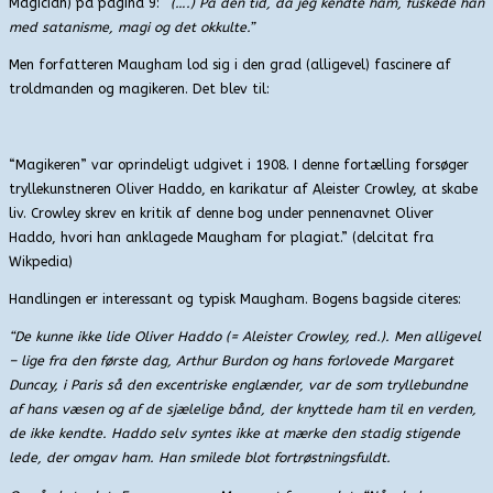
Magician) på pagina 9: “
(….) På den tid, da jeg kendte ham, fuskede han
med satanisme, magi og det okkulte.”
Men forfatteren Maugham lod sig i den grad (alligevel) fascinere af
troldmanden og magikeren. Det blev til:
“Magikeren” var oprindeligt udgivet i 1908. I denne fortælling forsøger
tryllekunstneren Oliver Haddo, en karikatur af Aleister Crowley, at skabe
liv. Crowley skrev en kritik af denne bog under pennenavnet Oliver
Haddo, hvori han anklagede Maugham for plagiat.” (delcitat fra
Wikpedia)
Handlingen er interessant og typisk Maugham. Bogens bagside citeres:
“De kunne ikke lide Oliver Haddo (= Aleister Crowley, red.). Men alligevel
– lige fra den første dag, Arthur Burdon og hans forlovede Margaret
Duncay, i Paris så den excentriske englænder, var de som tryllebundne
af hans væsen og af de sjælelige bånd, der knyttede ham til en verden,
de ikke kendte. Haddo selv syntes ikke at mærke den stadig stigende
lede, der omgav ham. Han smilede blot fortrøstningsfuldt.