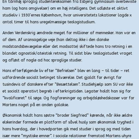
En tårnhøj sproglig studentereksamen fra Esbjerg gymnasium overbeviste
ham (og hans omgivelser) om en høj intelligens. Det udløste et aktivt
studieliv i 1930´ernes København, hvor universitetets lokationer lagde x
antal timer til hans uregelmæssige teologistudium.
Anden Verdenskrig ændrede meget for millioner af mennesker. Han var en
af dem. Af uransagelige veje (han deltog ikke i den danske
modstandsbevægelse eller det modsatte) skiftede hans tro retning i en
blandet agnostisk/ateistisk retning. Til sidst blev teologistudiet vraget
og afløst af nogle ad hoc sproglige studier.
Hans efterfølgende liv efter “Befrielsen” blev en lang – til tider – ret
udfordrende socialt betinget tilværelse. Det gjaldt for øvrigt for
tusindevis af danskere efter “Besættelsen”. Studiehjælp som SU var ikke
et socialt operativt begreb i efterkrigstiden. Legater holdt han sig for
“kvalificeret” til søge. Og fagforeninger og arbejdsløshedskasser var for
Martens noget på en anden galakse.
Økonomisk holdt hans søstre “broder Siegfried” kørende, når ikke ældre
elskerinder formede en platform af såvel husly som økonomisk tryghed i
hans hverdag, der i hovedparten gik med studier i sprog og med tiden
især mere “mystiske emner”. I sociale relationer fremstod Martens uhyre