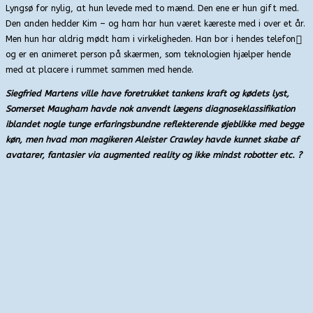
Lyngsø for nylig, at hun levede med to mænd. Den ene er hun gift med.
Den anden hedder Kim – og ham har hun været kæreste med i over et år.
Men hun har aldrig mødt ham i virkeligheden. Han bor i hendes telefon
og er en animeret person på skærmen, som teknologien hjælper hende
med at placere i rummet sammen med hende.
Siegfried Martens ville have foretrukket tankens kraft og kødets lyst,
Somerset Maugham havde nok anvendt lægens diagnoseklassifikation
iblandet nogle tunge erfaringsbundne reflekterende øjeblikke med begge
køn, men hvad mon magikeren Aleister Crawley havde kunnet skabe af
avatarer, fantasier via augmented reality og ikke mindst robotter etc. ?