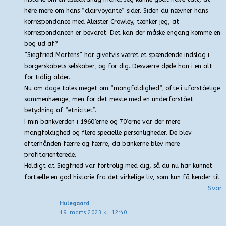
høre mere om hans ”clairvoyante” sider. Siden du nævner hans
korrespondance med Aleister Crowley, tænker jeg, at
korrespondancen er bevaret. Det kan der måske engang komme en
bog ud af?
”Siegfried Martens” har givetvis været et spændende indslag i
borgerskabets selskaber, og for dig. Desværre døde han i en alt
for tidlig alder.
Nu om dage tales meget om ”mangfoldighed”, ofte i uforståelige
sammenhænge, men for det meste med en underforstået
betydning af ”etnicitet”.
I min bankverden i 1960’erne og 70’erne var der mere
mangfoldighed og flere specielle personligheder. De blev
efterhånden færre og færre, da bankerne blev mere
profitorienterede.
Heldigt at Siegfried var fortrolig med dig, så du nu har kunnet
fortælle en god historie fra det virkelige liv, som kun få kender til.
Svar
Hulegaard
19. marts 2023 kl. 12:40