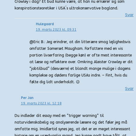
Crowley i dag? Et bud kunne være, at han nu ernærer sig som
konspirationsteoretiker i USA´s ultrakonservative bagland.
Svar
Hulegaard
19. marts 2023 kl. 09:31
@Eric B.: Jeg erindrer, at din litterære smag lejlighedsvis
omfatter Somerset Maugham. Forfattere med en vis
portion livserfaring (begge køn) er ofte mest interessante
at læse og reflektere over. Omkring Aleister Crowley er dit
“jobtilbud” (desværre) et blandt mange mulige i dagens
komplekse og dødens farlige USAs indre. – Fint, hvis du
følte dig lidt underholdt. 😉
Svar
Per Jan
19. marts 2023 kl. 12:18
Du indleder dit essay med en ”trigger warning” til
naturvidenskabelig og analyserende læsere og det føler jeg må
omfatte mig. Imidlertid synes jeg, at det er en meget interessant
historie om en usædvanlig mand. Jeg kunne godt have tålt, at