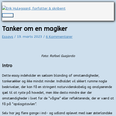
Gå
til
indholdet
Hovedmenu
Tanker om en magiker
Essays
/
19. marts 2023
/
6 Kommentarer
Foto: Rafael Guajardo
Intro
Dette essay indeholder en sælsom blanding af omstændigheder,
tankerækker og ikke mindst minder. Indholdet vil sikkert rumme nogle
beskrivelser, der kan få en stringent naturvidenskabelig og analyserende
sjæl til at ryste på hovedet, men ikke desto mindre sker der
omstændigheder i livet for de “vågne” eller reflekterende, der er værd at
få på “opslagstavlen”.
Selv har jeg flere gange i ind- og udland oplevet med især østerlandske