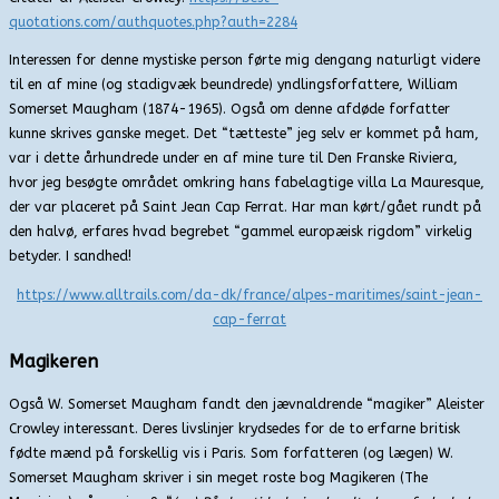
quotations.com/authquotes.php?auth=2284
Interessen for denne mystiske person førte mig dengang naturligt videre
til en af mine (og stadigvæk beundrede) yndlingsforfattere, William
Somerset Maugham (1874-1965). Også om denne afdøde forfatter
kunne skrives ganske meget. Det “tætteste” jeg selv er kommet på ham,
var i dette århundrede under en af mine ture til Den Franske Riviera,
hvor jeg besøgte området omkring hans fabelagtige villa La Mauresque,
der var placeret på Saint Jean
Cap Ferrat. Har man kørt/gået rundt på
den halvø, erfares hvad begrebet “gammel europæisk rigdom” virkelig
betyder. I sandhed!
https://www.alltrails.com/da-dk/france/alpes-maritimes/saint-jean-
cap-ferrat
Magikeren
Også W. Somerset Maugham fandt den jævnaldrende “magiker” Aleister
Crowley interessant. Deres livslinjer krydsedes for de to erfarne britisk
fødte mænd på forskellig vis i Paris. Som forfatteren (og lægen) W.
Somerset Maugham skriver i sin meget roste bog Magikeren (The