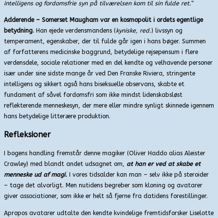
intelligens og fordomsfrie syn på tilværelsen kom til sin fulde ret.”
Adderende – Somerset Maugham var en kosmopolit i ordets egentlige
betydning.
Han ejede verdensmandens (
kyniske, red.
) livssyn og
temperament, egenskaber, der til fulde går igen i hans bøger. Summen
af forfatterens medicinske baggrund, betydelige rejsepensum i flere
verdensdele, sociale relationer med en del kendte og velhavende personer
især under sine sidste mange år ved Den Franske Riviera, stringente
intelligens og sikkert også hans biseksuelle observans, skabte et
fundament af såvel fordomsfri som ikke mindst lidenskabsløst
reflekterende menneskesyn, der mere eller mindre synligt skinnede igennem
hans betydelige litterære produktion.
Refleksioner
I bogens handling fremstår denne magiker (Oliver Haddo alias Aleister
Crawley) med blandt andet udsagnet om,
at han er ved at skabe et
menneske ud af magi.
I vores tidsalder kan man – selv ikke på steroider
– tage det alvorligt. Men nutidens begreber som kloning og avatarer
giver associationer, som ikke er helt så fjerne fra datidens forestillinger.
Apropos avatarer udtalte den kendte kvindelige fremtidsforsker Liselotte