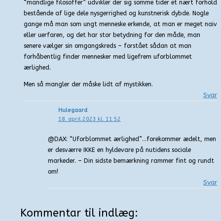
“mandlige filosoffer” udvikler der sig somme tider et nært forhold
bestående af lige dele nysgerrighed og kunstnerisk dybde. Nogle
gange må man som ungt menneske erkende, at man er meget naiv
eller uerfaren, og det har stor betydning for den måde, man
senere vælger sin omgangskreds – forstået sådan at man
forhåbentlig finder mennesker med ligefrem uforblommet
ærlighed.
Men så mangler der måske lidt af mystikken.
Svar
Hulegaard
18. april 2023 kl. 11:52
@DAX: “Uforblommet ærlighed”…forekommer ædelt, men
er desværre IKKE en hyldevare på nutidens sociale
markeder. – Din sidste bemærkning rammer fint og rundt
om!
Svar
Kommentar til indlæg: