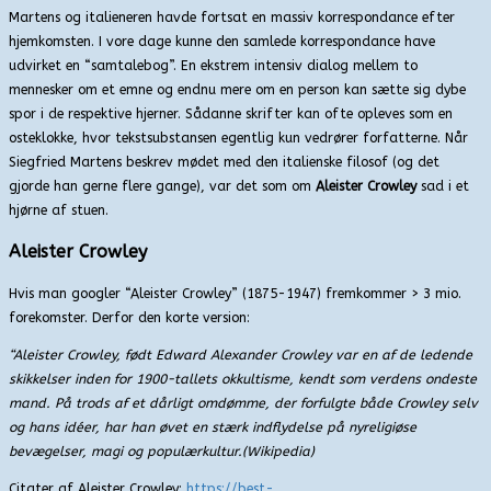
Martens og italieneren havde fortsat en massiv korrespondance efter
hjemkomsten. I vore dage kunne den samlede korrespondance have
udvirket en “samtalebog”. En ekstrem intensiv dialog mellem to
mennesker om et emne og endnu mere om en person kan sætte sig dybe
spor i de respektive hjerner. Sådanne skrifter kan ofte opleves som en
osteklokke, hvor tekstsubstansen egentlig kun vedrører forfatterne. Når
Siegfried Martens beskrev mødet med den italienske filosof (og det
gjorde han gerne flere gange), var det som om
Aleister Crowley
sad i et
hjørne af stuen.
A
leister Crowley
Hvis man googler “Aleister Crowley” (1875-1947) fremkommer > 3 mio.
forekomster. Derfor den korte version:
“Aleister Crowley, født Edward Alexander Crowley var en af de ledende
skikkelser inden for 1900-tallets okkultisme, kendt som verdens ondeste
mand. På trods af et dårligt omdømme, der forfulgte både Crowley selv
og hans idéer, har han øvet en stærk indflydelse på nyreligiøse
bevægelser, magi og populærkultur.(Wikipedia)
Citater af Aleister Crowley:
https://best-