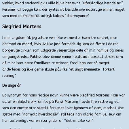
vinkler, hvad sædvanligvis ville blive benævnt “uforklarlige hændelser”.
Personer af begge køn, der syntes at besidde overnaturlige emner, noget
som med et frankofilt udtryk kaldes “clairvoyance”.
Siegfried Martens
I min ungdom fik jeg ældre ven. Ikke en mentor (som tre andre), men
derimod en mand, hvis liv ikke just formede sig som de fleste i de ret
borgerlige cirkler, som udgjorde væsentlige dele af min familie og deres
omgangskredse. Faktisk blev denne senior holdt ud i absolut strakt arm
af mine især nære familiære relationer, fordi han var så meget
anderledes og ikke gerne skulle påvirke “et ungt menneske i forkert
retning”.
De unge år
Et synonym for hans rigtige navn kunne være Siegfried Martens. Han var
ud af en skibsfører-familie på Fanø. Martens havde fire søstre og var
som den eneste bror stærkt forkælet livet igennem af dem; modsat sine
søstre med “normalt hverdagsliv” stiftede han aldrig familie, selv om
han uafviseligt var en stor ynder af “det smukke køn”.