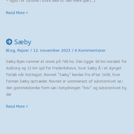
– også for turisme i store dele af den mere lyse […]
Skagen
Read More »
Sæby
Blog
,
Rejser
/
12. november 2023
/
6 Kommentarer
Sæby Byen rummer et areal på 768 ha. Den ligger 48 km nordøst for
Aalborg og 12 km syd for Frederikshavn, hvor Sæby Å i et slynget
forløb når Kattegat. Navnet “Sæby” kendes fra efter 1456, hvor
formen Sæby optræder. Navnet er sammensat af substantivet sø i
den gammeldanske form sæ i betydningen “hav” og substantivet by,
der
Sæby
Read More »