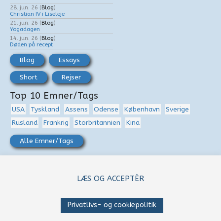
28. jun. 26
(
Blog
)
Christian IV i Liseleje
21. jun. 26
(
Blog
)
Yogadagen
14. jun. 26
(
Blog
)
Døden på recept
Blog
Essays
Short
Rejser
Top 10 Emner/Tags
USA
Tyskland
Assens
Odense
København
Sverige
Rusland
Frankrig
Storbritannien
Kina
Alle Emner/Tags
S
ø
LÆS OG ACCEPTÈR
g
e
Privatlivs- og cookiepolitik
f
FØLG MIG: