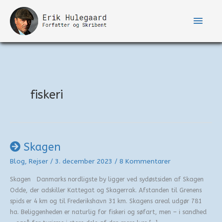
Gå
til
Hove
indholdet
fiskeri
Skagen
Blog
,
Rejser
/
3. december 2023
/
8 Kommentarer
Skagen Danmarks nordligste by ligger ved sydøstsiden af Skagen
Odde, der adskiller Kattegat og Skagerrak. Afstanden til Grenens
spids er 4 km og til Frederikshavn 31 km. Skagens areal udgør 781
ha. Beliggenheden er naturlig for fiskeri og søfart, men – i sandhed