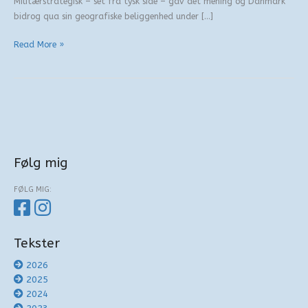
Militærstrategisk – set fra tysk side – gav det mening og Danmark
bidrog qua sin geografiske beliggenhed under […]
Bunkeren
Read More »
Tirpitz
Følg mig
FØLG MIG:
Tekster
2026
2025
2024