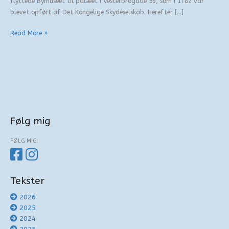
flyttede Bymuseet til palæet i Vesterbrogade 59, som i 1782 var
blevet opført af Det Kongelige Skydeselskab. Herefter […]
Stamsteder
Read More »
Følg mig
FØLG MIG:
Tekster
2026
2025
2024