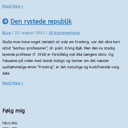
Den
Read More »
sansende
have
Den rystede republik
på
Fyn
Blog
/
22. august 2021
/
10 Kommentarer
–
Skulle man have noget (seriøst) at vide om Frankrig, var det sikre kort
Lutherlunden
altid “Aarhus-professoren”, dr. polit. Erling Bjøl. Men den nu stadig
levende professor (f. 1918) er forståelig nok ikke længere aktiv. Og
fokuseres på viden med dansk indsigt og termer om det næsten
uudtømmelige emne “Frankrig”, er det naturlige og kvalificerede valg
Aske
Den
Read More »
rystede
republik
Følg mig
FØLG MIG: