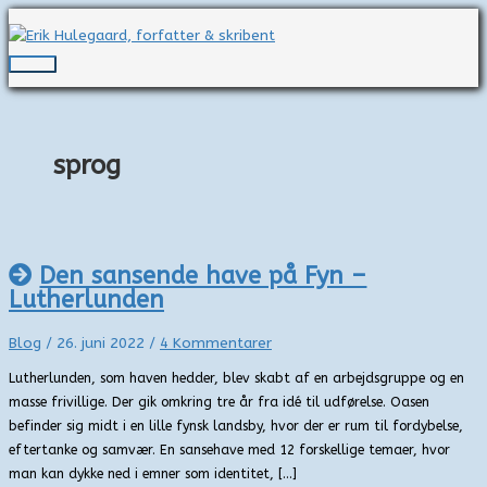
Gå
til
indholdet
Hovedmenu
sprog
Den sansende have på Fyn –
Lutherlunden
Blog
/
26. juni 2022
/
4 Kommentarer
Lutherlunden, som haven hedder, blev skabt af en arbejdsgruppe og en
masse frivillige. Der gik omkring tre år fra idé til udførelse. Oasen
befinder sig midt i en lille fynsk landsby, hvor der er rum til fordybelse,
eftertanke og samvær. En sansehave med 12 forskellige temaer, hvor
man kan dykke ned i emner som identitet, […]