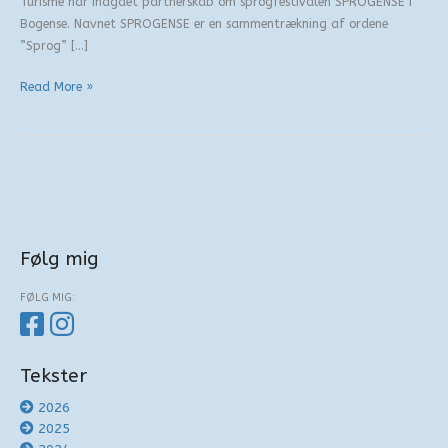
Turisme har indgået partnerskab om sprogfestivalen SPROGENSE i
Bogense. Navnet SPROGENSE er en sammentrækning af ordene
”Sprog” […]
Sprogense
Read More »
Følg mig
FØLG MIG:
Tekster
2026
2025