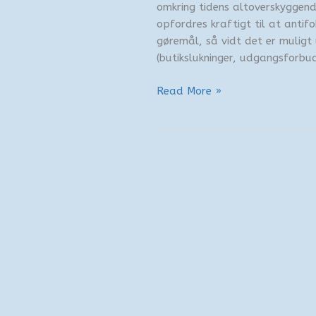
omkring tidens altoverskyggen
opfordres kraftigt til at anti
gøremål, så vidt det er muligt
(butikslukninger, udgangsforbu
Nøglen
Read More »
til
fortiden
–
en
påskehistorie