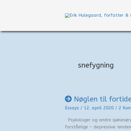
Gå
til
indholdet
snefygning
Nøglen til fortid
Essays
/
12. april 2020
/
2 Ko
Psykologer og andre sjælesør
forståelige – depressive tende