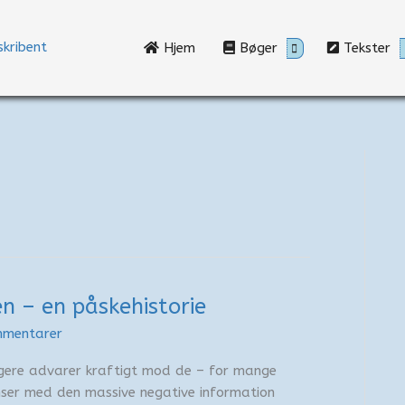
Hjem
Bøger
Tekster
en – en påskehistorie
mmentarer
gere advarer kraftigt mod de – for mange
nser med den massive negative information