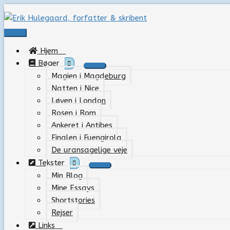
Gå
til
indholdet
Hovedmenu
Hjem
Bøger
Magien i Magdeburg
Natten i Nice
Løven i London
Rosen i Rom
Ankeret i Antibes
Finalen i Fuengirola
De uransagelige veje
Tekster
Min Blog
Mine Essays
Shortstories
Rejser
Links