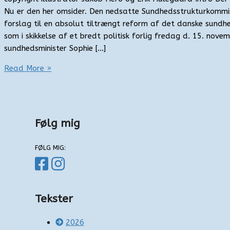
Nu er den her omsider. Den nedsatte Sundhedsstrukturkommis
forslag til en absolut tiltrængt reform af det danske sund
som i skikkelse af et bredt politisk forlig fredag d. 15. nov
sundhedsminister Sophie […]
Sundhedsreform
Read More »
2027
Følg mig
FØLG MIG:
Tekster
2026