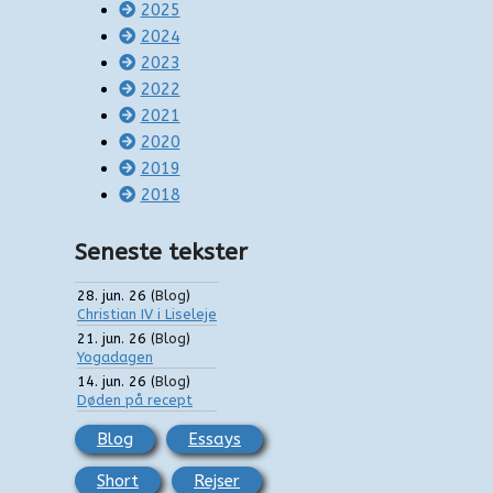
2025
2024
2023
2022
2021
2020
2019
2018
Seneste tekster
28. jun. 26
(
Blog
)
Christian IV i Liseleje
21. jun. 26
(
Blog
)
Yogadagen
14. jun. 26
(
Blog
)
Døden på recept
Blog
Essays
Short
Rejser