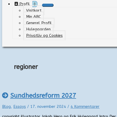
Profil
Visitkort
Min ABC
Generel Profil
Hulegaarden
Privatliv og Cookies
regioner
Sundhedsreform 2027
Blog
,
Essays
/
17. november 2024
/
4 Kommentarer
copyright illustrator Jakob Hero og Erik Hulegaard Intro De