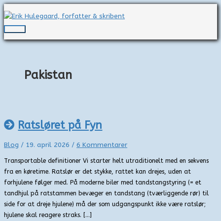
Gå
til
indholdet
Hovedmenu
Pakistan
Ratsløret på Fyn
Blog
/
19. april 2026
/
6 Kommentarer
Transportable definitioner Vi starter helt utraditionelt med en sekvens
fra en køretime. Ratslør er det stykke, rattet kan drejes, uden at
forhjulene følger med. På moderne biler med tandstangstyring (= et
tandhjul på ratstammen bevæger en tandstang (tværliggende rør) til
side for at dreje hjulene) må der som udgangspunkt ikke være ratslør;
hjulene skal reagere straks. […]