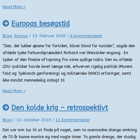
Ratsløret
Read More »
på
Fyn
Europas besøgstid
Blog
,
Essays
/
15. februar 2026
/
6 Kommentarer
“Den, der lukker øjnene for fortiden, bliver blind for nutiden”, sagde den
afdøde tyske forbundspræsident Richard von Weizäcker engang. En
tysker af den fineste aftapning fra vores sydlige nabo. Den nu afdøde
CDU-politiker havde levet længe nok, erhvervet rigelig politisk (Murens
fald og Tysklands genforening) og militæriske (WW2) erfaringer, samt
ikke mindst menneskelig indsigt til
Europas
Read More »
besøgstid
Den kolde krig – retrospektivt
Blog
/
13. oktober 2019
/
11 Kommentarer
Det var min tur til at finde på noget, som to overmodne drenge omkring
de 70 år kunne muntre sig med nogle timer. To gamle drenge, der stadig