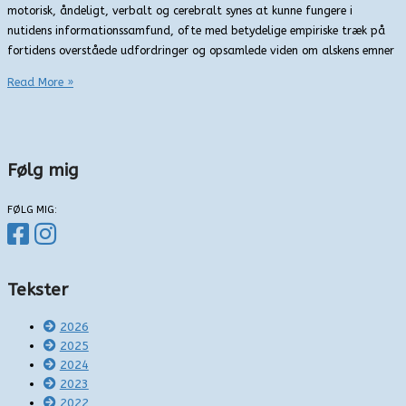
motorisk, åndeligt, verbalt og cerebralt synes at kunne fungere i
nutidens informationssamfund, ofte med betydelige empiriske træk på
fortidens overståede udfordringer og opsamlede viden om alskens emner
Den
Read More »
kolde
krig
–
retrospektivt
Følg mig
FØLG MIG:
Tekster
2026
2025
2024
2023
2022