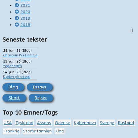
2021
2020
2019
2018
Seneste tekster
28. jun. 26
(
Blog
)
Christian IV i Liseleje
21. jun. 26
(
Blog
)
Yogadagen
14. jun. 26
(
Blog
)
Døden på recept
Blog
Essays
Short
Rejser
Top 10 Emner/Tags
USA
Tyskland
Assens
Odense
København
Sverige
Rusland
Frankrig
Storbritannien
Kina