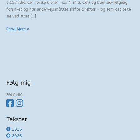
6,15 milliarder norske kroner ( ca. 4 mia. dkr.) og blev selvfølgelig
forsinket og har undervejs måttet skifte direktør – og som det ofte
ses ved store […]
Kunstens
Read More »
milliarder
–
Nasjonalmuseet
Følg mig
FØLG MIG:
Tekster
2026
2025