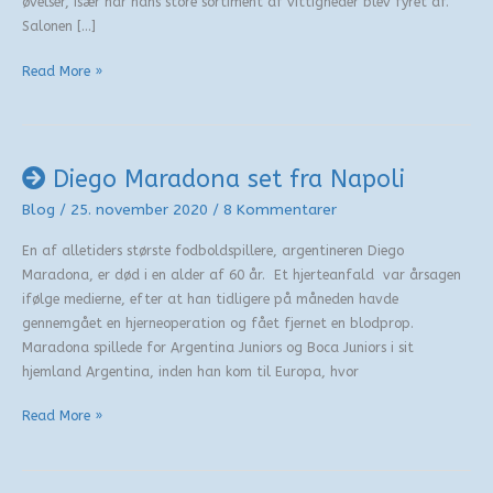
øvelser, især når hans store sortiment af vittigheder blev fyret af.
Salonen […]
De
Read More »
særlige
grænseværdier
Diego Maradona set fra Napoli
Blog
/
25. november 2020
/
8 Kommentarer
En af alletiders største fodboldspillere, argentineren Diego
Maradona, er død i en alder af 60 år. Et hjerteanfald var årsagen
ifølge medierne, efter at han tidligere på måneden havde
gennemgået en hjerneoperation og fået fjernet en blodprop.
Maradona spillede for Argentina Juniors og Boca Juniors i sit
hjemland Argentina, inden han kom til Europa, hvor
Diego
Read More »
Maradona
set
fra