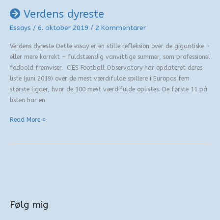
Napoli
Verdens dyreste
Essays
/
6. oktober 2019
/
2 Kommentarer
Verdens dyreste Dette essay er en stille refleksion over de gigantiske –
eller mere korrekt – fuldstændig vanvittige summer, som professionel
fodbold fremviser. CIES Football Observatory har opdateret deres
liste (juni 2019) over de mest værdifulde spillere i Europas fem
største ligaer, hvor de 100 mest værdifulde oplistes. De første 11 på
listen har en
Verdens
Read More »
dyreste
Følg mig