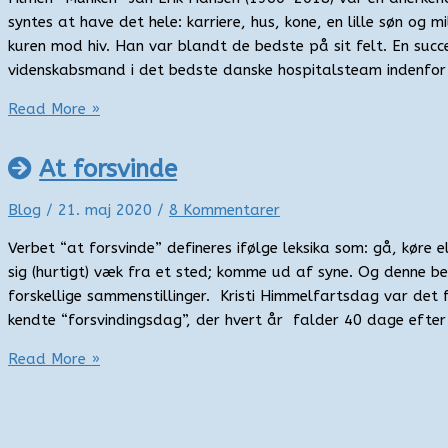
syntes at have det hele: karriere, hus, kone, en lille søn og mill
kuren mod hiv. Han var blandt de bedste på sit felt. En succ
videnskabsmand i det bedste danske hospitalsteam indenfor 
Lægen,
Read More »
der
flygtede
At forsvinde
til
Sri
Blog
/
21. maj 2020
/
8 Kommentarer
Lanka
Verbet “at forsvinde” defineres ifølge leksika som: gå, kør
sig (hurtigt) væk fra et sted; komme ud af syne. Og denne be
forskellige sammenstillinger. Kristi Himmelfartsdag var det
kendte “forsvindingsdag”, der hvert år falder 40 dage efter
At
Read More »
forsvinde