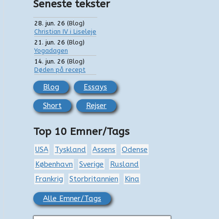
Seneste tekster
28. jun. 26
(
Blog
)
Christian IV i Liseleje
21. jun. 26
(
Blog
)
Yogadagen
14. jun. 26
(
Blog
)
Døden på recept
Blog
Essays
Short
Rejser
Top 10 Emner/Tags
USA
Tyskland
Assens
Odense
København
Sverige
Rusland
Frankrig
Storbritannien
Kina
Alle Emner/Tags