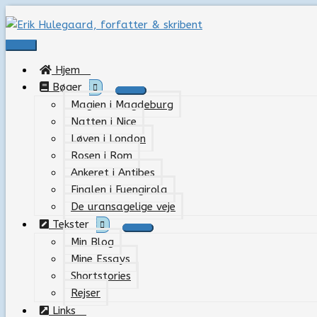
Gå
til
indholdet
Hovedmenu
Hjem
Bøger
Magien i Magdeburg
Natten i Nice
Løven i London
Rosen i Rom
Ankeret i Antibes
Finalen i Fuengirola
De uransagelige veje
Tekster
Min Blog
Mine Essays
Shortstories
Rejser
Links