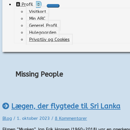
Profil
Visitkort
Min ABC
Generel Profil
Hulegaarden
Privatliv og Cookies
Missing People
Lægen, der flygtede til Sri Lanka
Blog
/
1. oktober 2023
/
8 Kommentarer
Filmen “Munken” Jan Erik Hansen (1960-2018) var en anerken