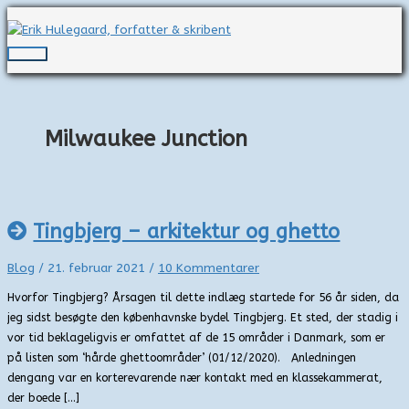
Gå
til
indholdet
Hovedmenu
Milwaukee Junction
Tingbjerg – arkitektur og ghetto
Blog
/
21. februar 2021
/
10 Kommentarer
Hvorfor Tingbjerg? Årsagen til dette indlæg startede for 56 år siden, da
jeg sidst besøgte den københavnske bydel Tingbjerg. Et sted, der stadig i
vor tid beklageligvis er omfattet af de 15 områder i Danmark, som er
på listen som ‘hårde ghettoområder’ (01/12/2020). Anledningen
dengang var en korterevarende nær kontakt med en klassekammerat,
der boede […]