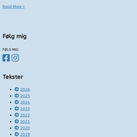
Tingbjerg
Read More »
–
arkitektur
og
ghetto
Følg mig
FØLG MIG:
Tekster
2026
2025
2024
2023
2022
2021
2020
2019