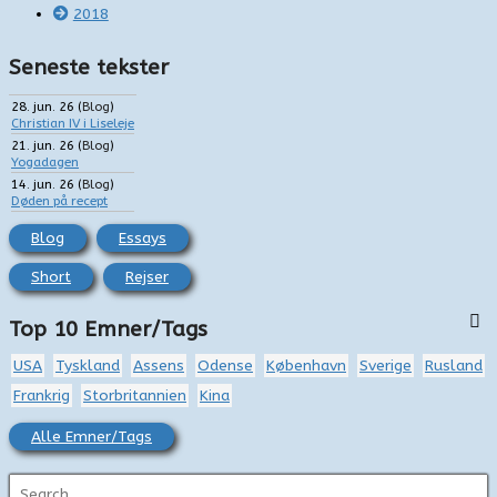
2018
Seneste tekster
28. jun. 26
(
Blog
)
Christian IV i Liseleje
21. jun. 26
(
Blog
)
Yogadagen
14. jun. 26
(
Blog
)
Døden på recept
Blog
Essays
Short
Rejser
Top 10 Emner/Tags
USA
Tyskland
Assens
Odense
København
Sverige
Rusland
Frankrig
Storbritannien
Kina
Alle Emner/Tags
S