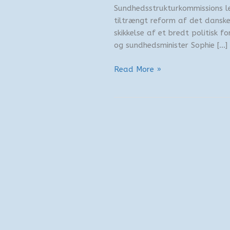
Sundhedsstrukturkommissions le
tiltrængt reform af det dansk
skikkelse af et bredt politisk 
og sundhedsminister Sophie […]
Sundhedsreform
Read More »
2027