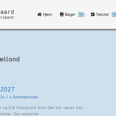
Hjem
Bøger
Tekster
jælland
 2027
024
/
4 Kommentarer
ro og Erik Hulegaard Intro Der har været talt
msider. Den nedsatte