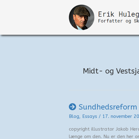
Gå
til
indholdet
Midt- og Vests
Sundhedsreform
Blog
,
Essays
/
17. november 2
copyright illustrator Jakob He
længe om den. Nu er den her o