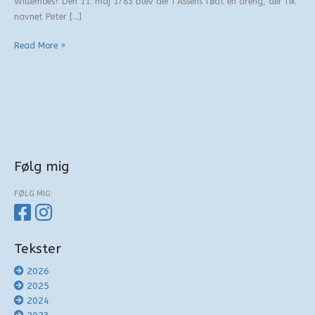
Willemoes? Den 11. maj 1783 blev der i Assens født en dreng, der fik
navnet Peter […]
Willemoes-
Read More »
prisen
anno
2020
Følg mig
FØLG MIG:
Tekster
2026
2025
2024