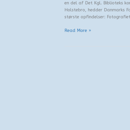
en del af Det Kgl. Biblioteks ko
Holstebro, hedder Danmarks F
største opfindelser: Fotografie
Fotomuseet
Read More »
i
Falsterbo