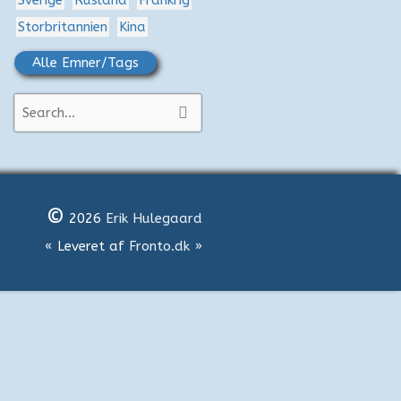
Sverige
Rusland
Frankrig
Storbritannien
Kina
Alle Emner/Tags
S
ø
g
e
©
f
2026
Erik Hulegaard
t
« Leveret af
Fronto.dk
»
e
r
: