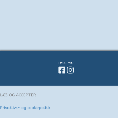
FØLG MIG:
LÆS OG ACCEPTÈR
Privatlivs- og cookiepolitik