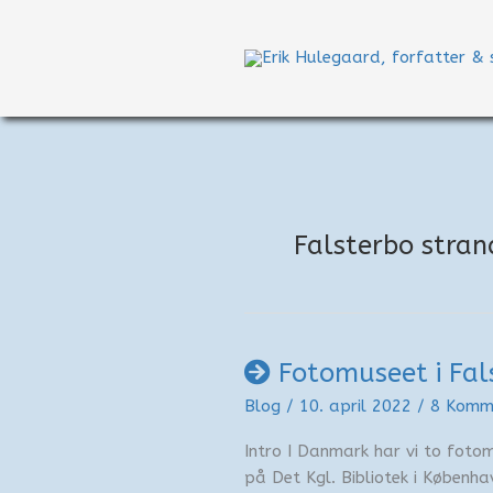
Gå
til
indholdet
Falsterbo stra
Fotomuseet i Fal
Blog
/
10. april 2022
/
8 Komm
Intro I Danmark har vi to foto
på Det Kgl. Bibliotek i Københ