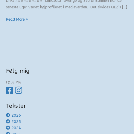
Links ########## “Lundsala” Sverige og Storbritannien har de
seneste uger været højprofileret i medieverden. Det skyldes QE2´s […]
Universitetsbyen
Read More »
Lund
Følg mig
FØLG MIG:
Tekster
2026
2025
2024