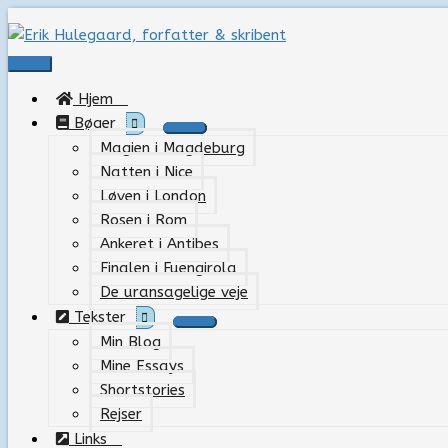
Gå
til
indholdet
Hovedmenu
Hjem
Bøger
Magien i Magdeburg
Natten i Nice
Løven i London
Rosen i Rom
Ankeret i Antibes
Finalen i Fuengirola
De uransagelige veje
Tekster
Min Blog
Mine Essays
Shortstories
Rejser
Links