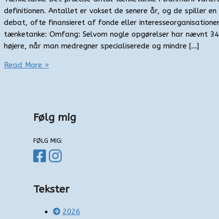
definitionen. Antallet er vokset de senere år, og de spiller en 
debat, ofte finansieret af fonde eller interesseorganisation
tænketanke: Omfang: Selvom nogle opgørelser har nævnt 34, 
højere, når man medregner specialiserede og mindre […]
Tanker
Read More »
om
en
tank
Følg mig
FØLG MIG:
Tekster
2026