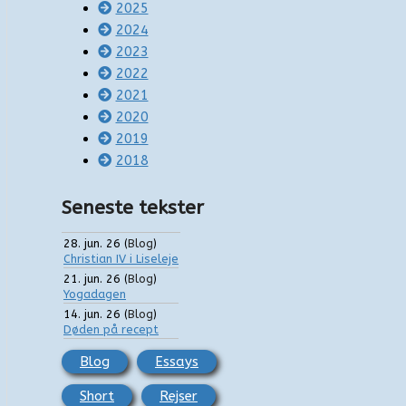
2025
2024
2023
2022
2021
2020
2019
2018
Seneste tekster
28. jun. 26
(
Blog
)
Christian IV i Liseleje
21. jun. 26
(
Blog
)
Yogadagen
14. jun. 26
(
Blog
)
Døden på recept
Blog
Essays
Short
Rejser