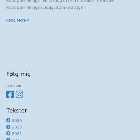
Naturpark Amager. En tirsdag aften i november 2024 blev
Naturpark Amagers udsigtstårn ved Asger […]
Tårnet
Read More »
i
naturparken
Følg mig
FØLG MIG:
Tekster
2026
2025
2024