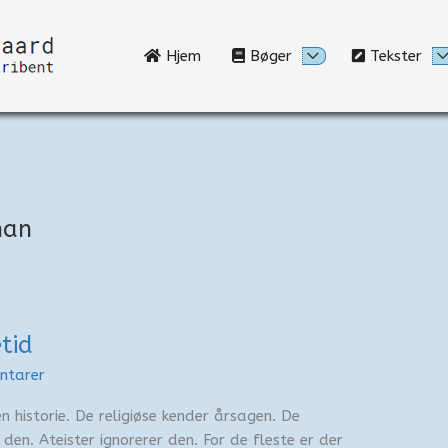
Hjem
Bøger
Tekster
man
tid
ntarer
 historie. De religiøse kender årsagen. De
r den. Ateister ignorerer den. For de fleste er der