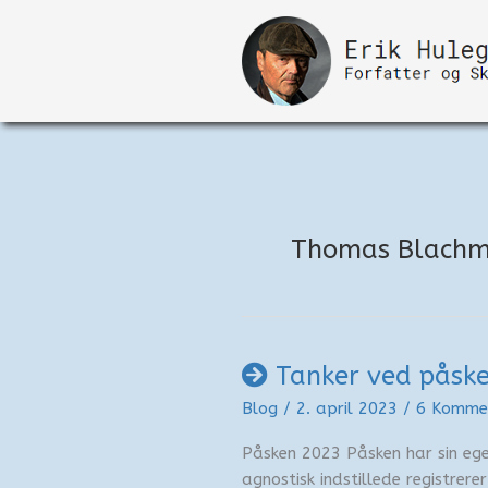
Gå
til
indholdet
Thomas Blach
Tanker ved påske
Blog
/
2. april 2023
/
6 Komme
Påsken 2023 Påsken har sin egen
agnostisk indstillede registrere