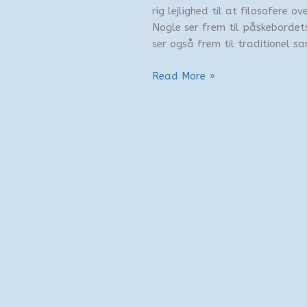
rig lejlighed til at filosofere 
Nogle ser frem til påskebordets
ser også frem til traditionel s
Tanker
Read More »
ved
påsketid