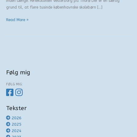
inden længe. Feriekolonien Vesterborg på Thorø Der er en særlig
grund til, at flere tusinde københavnske skolebørn […]
Kolonierne
Read More »
på
(halv-)øen
Følg mig
FØLG MIG:
Tekster
2026
2025
2024