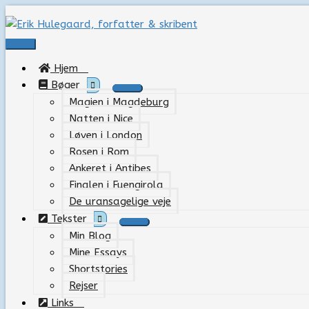
Gå
til
indholdet
Hovedmenu
Hjem
Bøger
Magien i Magdeburg
Natten i Nice
Løven i London
Rosen i Rom
Ankeret i Antibes
Finalen i Fuengirola
De uransagelige veje
Tekster
Min Blog
Mine Essays
Shortstories
Rejser
Links