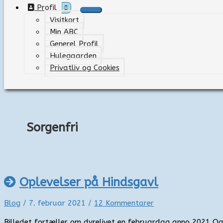
Profil
Visitkort
Min ABC
Generel Profil
Hulegaarden
Privatliv og Cookies
Sorgenfri
Oplevelser på Hindsgavl
Blog
/
7. februar 2021
/
12 Kommentarer
Billedet fortæller om dyrelivet en februardag anno 2021 Og i