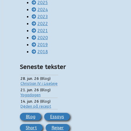
2025
2024
2023
2022
2021
2020
2019
2018
Seneste tekster
28. jun. 26
(
Blog
)
Christian IV i Liseleje
21. jun. 26
(
Blog
)
Yogadagen
14. jun. 26
(
Blog
)
Døden på recept
Blog
Essays
Short
Rejser