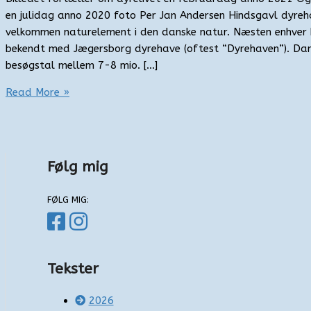
en julidag anno 2020 foto Per Jan Andersen Hindsgavl dyre
velkommen naturelement i den danske natur. Næsten enhver 
bekendt med Jægersborg dyrehave (oftest “Dyrehaven”). Dan
besøgstal mellem 7-8 mio. […]
Oplevelser
Read More »
på
Hindsgavl
Følg mig
FØLG MIG:
Tekster
2026