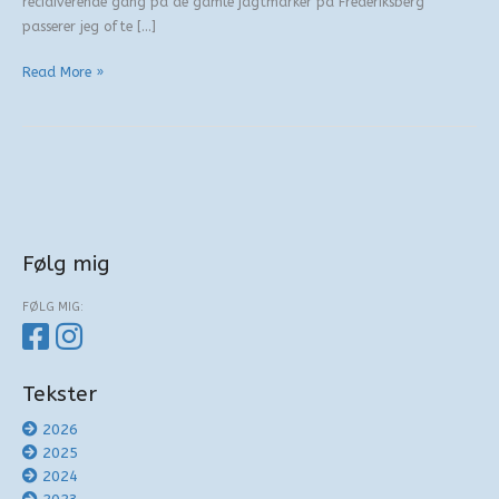
recidiverende gang på de gamle jagtmarker på Frederiksberg
passerer jeg ofte […]
To
Read More »
æresstene
Følg mig
FØLG MIG:
Tekster
2026
2025
2024