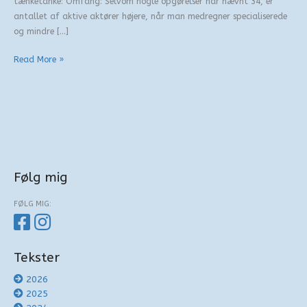
tænketanke: Omfang: Selvom nogle opgørelser har nævnt 34, er
antallet af aktive aktører højere, når man medregner specialiserede
og mindre […]
Tanker
Read More »
om
en
tank
Følg mig
FØLG MIG:
Tekster
2026
2025