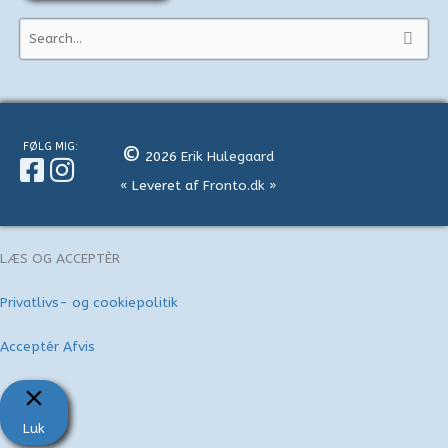
S
ø
g
e
f
FØLG MIG:
©
2026
Erik Hulegaard
t
« Leveret af
Fronto.dk
»
e
r
:
LÆS OG ACCEPTÈR
Privatlivs- og cookiepolitik
Acceptér
Afvis
Luk