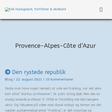
Gå
Hov
til
indholdet
Provence-Alpes-Côte d’Azur
Den rystede republik
Blog
/
22. august 2021
/
10 Kommentarer
Skulle man have noget (seriøst) at vide om Frankrig, var det sikre
kort altid “Aarhus-professoren”, dr. polit. Erling Bjøl. Men den nu
stadig levende professor (f. 1918) er forståelig nok ikke længere
aktiv. Og fokuseres på viden med dansk indsigt og termer om det
næsten uudtømmelige emne “Frankrig”, er det naturlige og