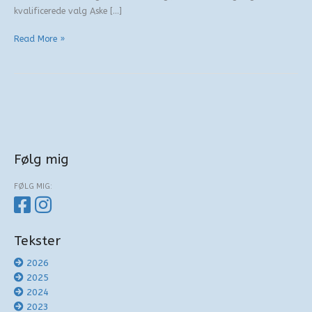
kvalificerede valg Aske […]
Den
Read More »
rystede
republik
Følg mig
FØLG MIG:
Tekster
2026
2025
2024
2023