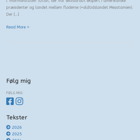
(“mormonstaten”)Utah, der var selvudråbt ekspert i amerikanske
præsidenter og landet mellem floderne (=oldtidslandet Mesotamien).
Der […]
Kørestol
Read More »
på
afveje
3/4
Følg mig
FØLG MIG:
Tekster
2026
2025