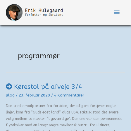
Gå
til
Hove
indholdet
programmør
Kørestol på afveje 3/4
Blog
/
23. februar 2020
/
4 Kommentarer
Den tredie mailpartner fra fortiden, der afgjort fortjener nogle
linjer, kom fra “Guds eget land” alias USA. Faktisk stod det svære
valg mellem to næsten “ligeværdige”. Den ene var den pensionerede
flytekniker med en langt yngre mexikansk hustru fra Elsinore,