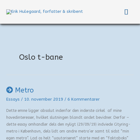
Gå
Hov
til
indholdet
Oslo t-bane
Metro
Essays
/
10. november 2019
/
6 Kommentarer
Dette emne ligger absolut indenfor den inderste cirkel af mine
hovedinteresser, hvilket slutningen blandt andet bevidner. Derfor –
dette essay omhandler dels den nyligt (29/09/19) indviede Cityring-
metro i København, dels lidt om andre metro´er samt til sidst “min
egen metro”. Lad os helt “uautoriseret” starte med en “faktaboks”