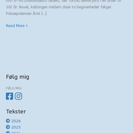
(vis-a-vis Diakonissestiftelsen), der forlod denne jord i en alder af
102 år. Nuvel, koblingen mellem disse to begivenheder følger.
Polioepidemien Året […]
Afsmittende
Read More »
refleksioner
Følg mig
FØLG MIG:
Tekster
2026
2025