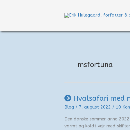
Gå
til
indholdet
msfortuna
Hvalsafari med 
Blog
/
7. august 2022
/
10 Ko
Den danske sommer anno 2022 h
varmt og koldt vejr med skifte