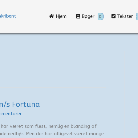
Hjem
Bøger
Tekster
m/s Fortuna
mmentarer
ar været som flest, nemlig en blanding af
nde nedbør. Men der har alligevel været mange