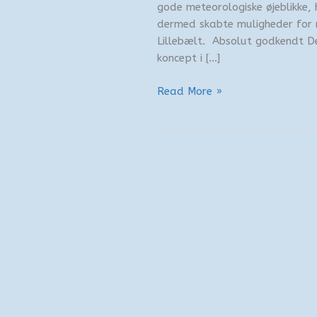
gode meteorologiske øjeblikke, 
dermed skabte muligheder for n
Lillebælt. Absolut godkendt D
koncept i […]
Hvalsafari
Read More »
med
m/s
Fortuna