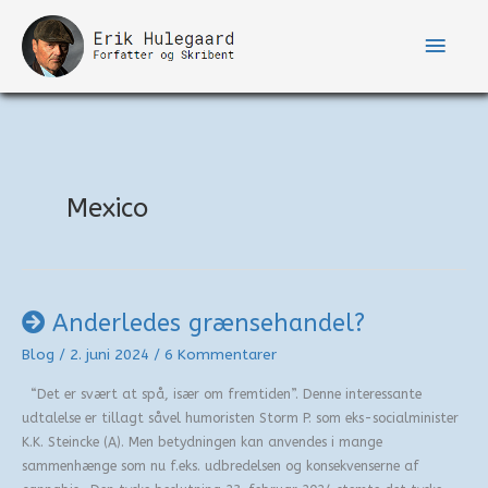
Gå
til
Hove
indholdet
Mexico
Anderledes grænsehandel?
Blog
/
2. juni 2024
/
6 Kommentarer
“Det er svært at spå, især om fremtiden”. Denne interessante
udtalelse er tillagt såvel humoristen Storm P. som eks-socialminister
K.K. Steincke (A). Men betydningen kan anvendes i mange
sammenhænge som nu f.eks. udbredelsen og konsekvenserne af