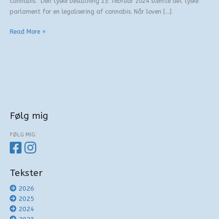
cannabis. Den tyske beslutning 23. februar 2024 stemte det tyske
parlament for en legalisering af cannabis. Når loven […]
Anderledes
Read More »
grænsehandel?
Følg mig
FØLG MIG:
Tekster
2026
2025
2024