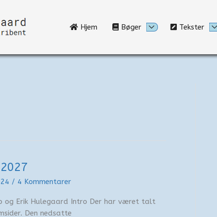
Hjem
Bøger
Tekster
 2027
024
/
4 Kommentarer
ro og Erik Hulegaard Intro Der har været talt
msider. Den nedsatte