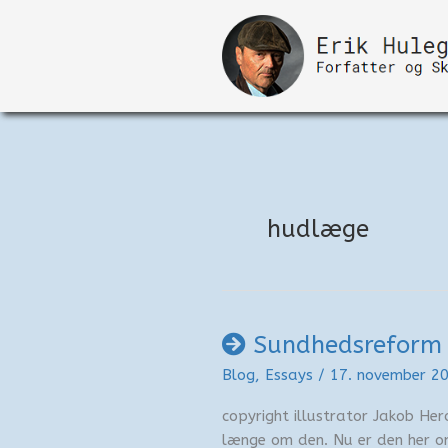
Gå
til
indholdet
hudlæge
Sundhedsreform
Blog
,
Essays
/
17. november 2
copyright illustrator Jakob He
længe om den. Nu er den her o