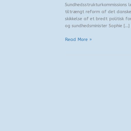
Sundhedsstrukturkommissions le
tiltrængt reform af det dansk
skikkelse af et bredt politisk 
og sundhedsminister Sophie […]
Sundhedsreform
Read More »
2027