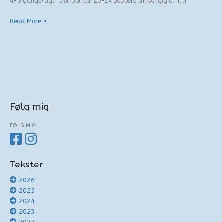
4-5 gange/dgl. Der bor ca. 20-24 beboere afhængig af […]
Til
Read More »
lykke
Mandø
Følg mig
FØLG MIG:
Tekster
2026
2025
2024
2023
2022