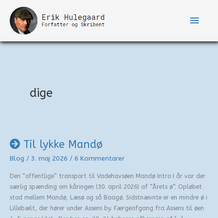
Gå
til
Hove
indholdet
dige
Til lykke Mandø
Blog
/
3. maj 2026
/
6 Kommentarer
Den “offentlige” transport til Vadehavsøen Mandø Intro I år var der
særlig spænding om kåringen (30. april 2026) af “Årets ø”. Opløbet
stod mellem Mandø, Læsø og så Baagø. Sidstnævnte er en mindre ø i
Lillebælt, der hører under Assens by. Færgeafgang fra Assens til øen