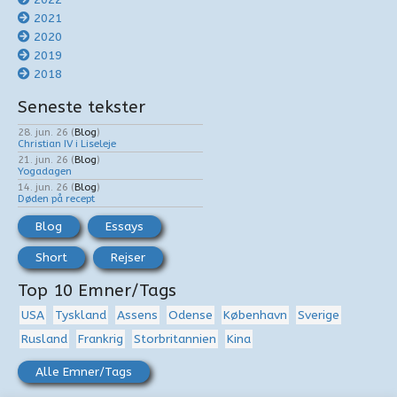
2021
2020
2019
2018
Seneste tekster
28. jun. 26
(
Blog
)
Christian IV i Liseleje
21. jun. 26
(
Blog
)
Yogadagen
14. jun. 26
(
Blog
)
Døden på recept
Blog
Essays
Short
Rejser
Top 10 Emner/Tags
USA
Tyskland
Assens
Odense
København
Sverige
Rusland
Frankrig
Storbritannien
Kina
Alle Emner/Tags