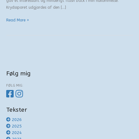
gav et interessant og minderigt flash back i min hukommelse.
Krydssporet udgjordes af den […]
Danserinden
Read More »
fra
Newcastle
Følg mig
FØLG MIG:
Tekster
2026
2025
2024