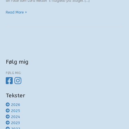
sin rolle som Lord Nelson ‘s flagskib på Slaget […]
Rule
Read More »
Britannia
Følg mig
FØLG MIG:
Tekster
2026
2025
2024
2023
2022