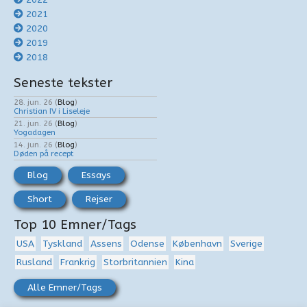
2021
2020
2019
2018
Seneste tekster
28. jun. 26
(
Blog
)
Christian IV i Liseleje
21. jun. 26
(
Blog
)
Yogadagen
14. jun. 26
(
Blog
)
Døden på recept
Blog
Essays
Short
Rejser
Top 10 Emner/Tags
USA
Tyskland
Assens
Odense
København
Sverige
Rusland
Frankrig
Storbritannien
Kina
Alle Emner/Tags