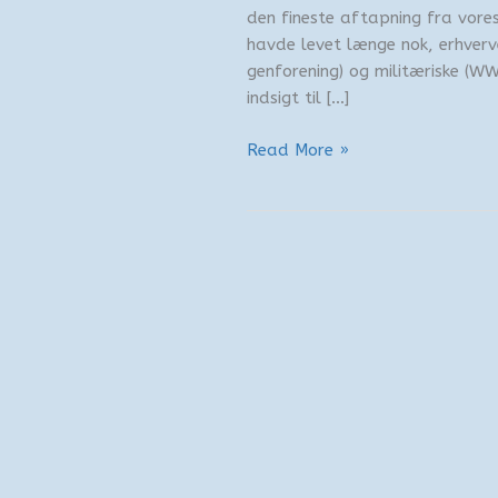
den fineste aftapning fra vore
havde levet længe nok, erhverve
genforening) og militæriske (WW
indsigt til […]
Europas
Read More »
besøgstid