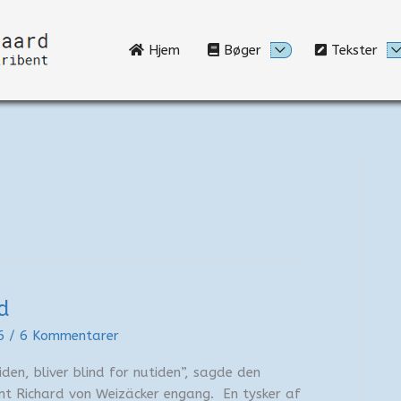
Hjem
Bøger
Tekster
d
26
/
6 Kommentarer
iden, bliver blind for nutiden”, sagde den
t Richard von Weizäcker engang. En tysker af