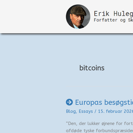
Gå
til
indholdet
bitcoins
Europas besøgsti
Blog
,
Essays
/
15. februar 20
“Den, der lukker øjnene for fort
afdøde tyske forbundspræsiden