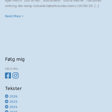
egen metro”. Lad os helt “uautoriseret” starte med en “faktaboks”
omkring den netop indviede københavnske metro (29/09/19). […]
Metro
Read More »
Følg mig
FØLG MIG:
Tekster
2026
2025
2024