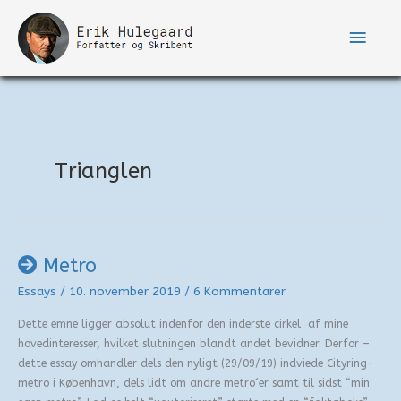
Gå
til
Hove
indholdet
Trianglen
Metro
Essays
/
10. november 2019
/
6 Kommentarer
Dette emne ligger absolut indenfor den inderste cirkel af mine
hovedinteresser, hvilket slutningen blandt andet bevidner. Derfor –
dette essay omhandler dels den nyligt (29/09/19) indviede Cityring-
metro i København, dels lidt om andre metro´er samt til sidst “min