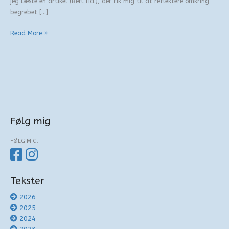
jeg læste en artikel (Berl.Tid.), der fik mig til at reflektere omkring
begrebet […]
En
Read More »
religiøs
julerefleksion
Følg mig
FØLG MIG:
Tekster
2026
2025
2024