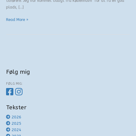
tilhørere. Jeg var kommet tidligt fra København for at få en god
plads, […]
Olof
Read More »
Palme
–
Hbg
–
50
år
Følg mig
FØLG MIG:
Tekster
2026
2025
2024