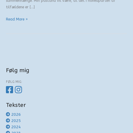
sammenhænge. Min påstand vil være, at det i hovedparten af
tilfældene er […]
Venskabets
Read More »
fingre
Følg mig
FØLG MIG:
Tekster
2026
2025
2024