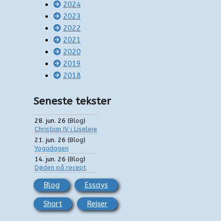
2024
2023
2022
2021
2020
2019
2018
Seneste tekster
28. jun. 26
(
Blog
)
Christian IV i Liseleje
21. jun. 26
(
Blog
)
Yogadagen
14. jun. 26
(
Blog
)
Døden på recept
Blog
Essays
Short
Rejser