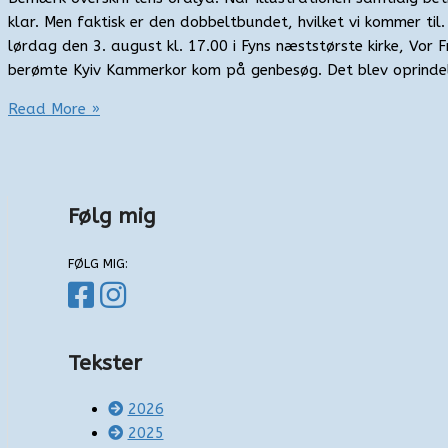
klar. Men faktisk er den dobbeltbundet, hvilket vi kommer til
lørdag den 3. august kl. 17.00 i Fyns næststørste kirke, Vor F
berømte Kyiv Kammerkor kom på genbesøg. Det blev oprindel
Ukrainske
Read More »
lyde
Følg mig
FØLG MIG:
Tekster
2026
2025