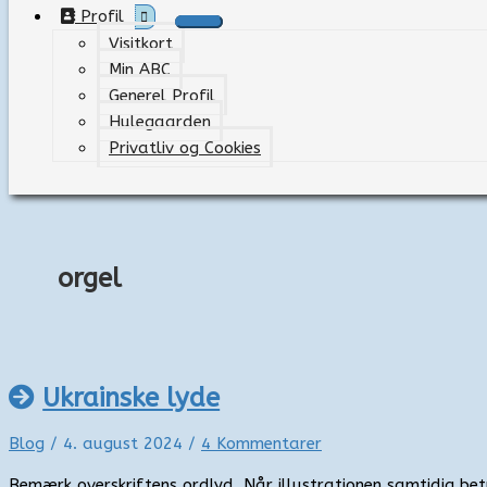
Profil
Visitkort
Min ABC
Generel Profil
Hulegaarden
Privatliv og Cookies
orgel
Ukrainske lyde
Blog
/
4. august 2024
/
4 Kommentarer
Bemærk overskriftens ordlyd. Når illustrationen samtidig bet