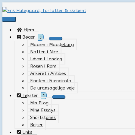
Gå
til
indholdet
Hovedmenu
Hjem
Bøger
Magien i Magdeburg
Natten i Nice
Løven i London
Rosen i Rom
Ankeret i Antibes
Finalen i Fuengirola
De uransagelige veje
Tekster
Min Blog
Mine Essays
Shortstories
Rejser
Links