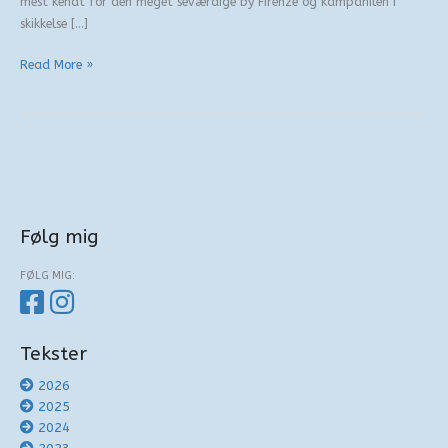
mest kendt for den meget seværdige by Firenze og kampanilen i
skikkelse […]
Cittaslow
Read More »
på
Sydfyn
Følg mig
FØLG MIG:
Tekster
2026
2025
2024