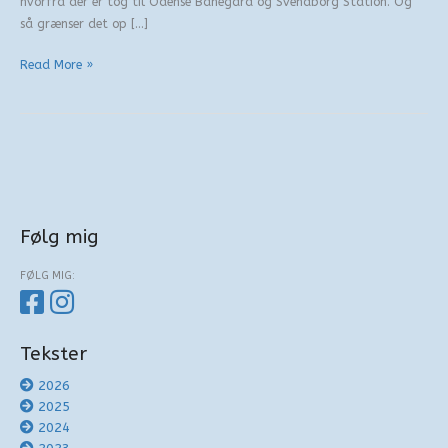
hvorfra der er tog til Odense Banegård og Svendborg Station. Og
så grænser det op […]
Dyrene
Read More »
i
Bøgeskoven
Følg mig
FØLG MIG:
Tekster
2026
2025
2024