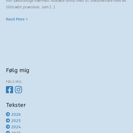
min sædvanlige nærmest nidkære omhu med at dokumentere med en
tilstræbt præcision, som […]
Mentor
Read More »
Følg mig
FØLG MIG:
Tekster
2026
2025
2024