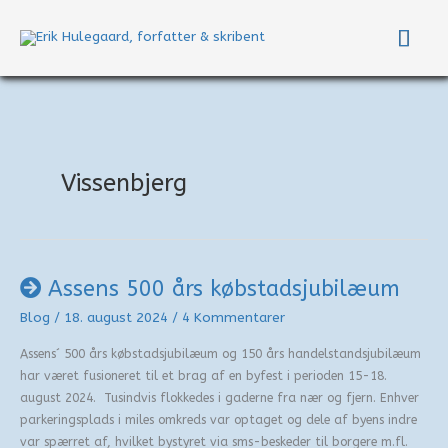
Gå
Hov
til
indholdet
Vissenbjerg
Assens 500 års købstadsjubilæum
Blog
/
18. august 2024
/
4 Kommentarer
Assens´ 500 års købstadsjubilæum og 150 års handelstandsjubilæum
har været fusioneret til et brag af en byfest i perioden 15-18.
august 2024. Tusindvis flokkedes i gaderne fra nær og fjern. Enhver
parkeringsplads i miles omkreds var optaget og dele af byens indre
var spærret af, hvilket bystyret via sms-beskeder til borgere m.fl.