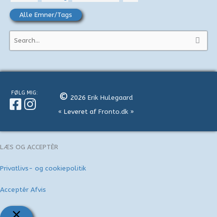
Alle Emner/Tags
S
ø
g
e
f
FØLG MIG:
©
2026
Erik Hulegaard
t
« Leveret af
Fronto.dk
»
e
r
:
LÆS OG ACCEPTÈR
Privatlivs- og cookiepolitik
Acceptér
Afvis