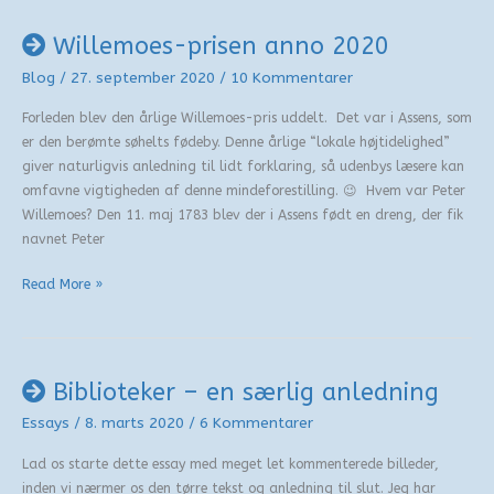
Willemoes-prisen anno 2020
Blog
/
27. september 2020
/
10 Kommentarer
Forleden blev den årlige Willemoes-pris uddelt. Det var i Assens, som
er den berømte søhelts fødeby. Denne årlige “lokale højtidelighed”
giver naturligvis anledning til lidt forklaring, så udenbys læsere kan
omfavne vigtigheden af denne mindeforestilling. 😉 Hvem var Peter
Willemoes? Den 11. maj 1783 blev der i Assens født en dreng, der fik
navnet Peter
Willemoes-
Read More »
prisen
anno
2020
Biblioteker – en særlig anledning
Essays
/
8. marts 2020
/
6 Kommentarer
Lad os starte dette essay med meget let kommenterede billeder,
inden vi nærmer os den tørre tekst og anledning til slut. Jeg har