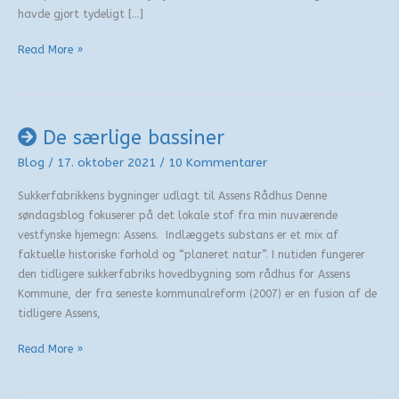
havde gjort tydeligt […]
Assens
Read More »
500
års
købstadsjubilæum
De særlige bassiner
Blog
/
17. oktober 2021
/
10 Kommentarer
Sukkerfabrikkens bygninger udlagt til Assens Rådhus Denne
søndagsblog fokuserer på det lokale stof fra min nuværende
vestfynske hjemegn: Assens. Indlæggets substans er et mix af
faktuelle historiske forhold og “planeret natur”. I nutiden fungerer
den tidligere sukkerfabriks hovedbygning som rådhus for Assens
Kommune, der fra seneste kommunalreform (2007) er en fusion af de
tidligere Assens,
De
Read More »
særlige
bassiner