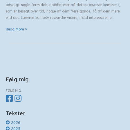
udvalgt nogle formidable biblioteker på det europæiske kontinent,
som er besøgt over tid, nogle af dem flere gange, få af dem mere
end det. Læseren kan selv researche videre, ifald interesseren er
Biblioteker
Read More »
–
en
særlig
anledning
Følg mig
FØLG MIG:
Tekster
2026
2025