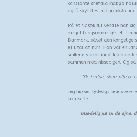
konstante snefald indbød naturl
også skyldtes en forankørende 
På et tidspunkt vendte han si
meget langsomme kørsel. Denne
Danmark, såvel den kongelige s
et utal af film. Han var en lan
smilede varmt mod Julemanden
sammen med nissepigen. Og så 
“
De bedste skuespillere e
Jeg husker tydeligt hele scener
kradsede….
Glædelig jul til de øjne, 