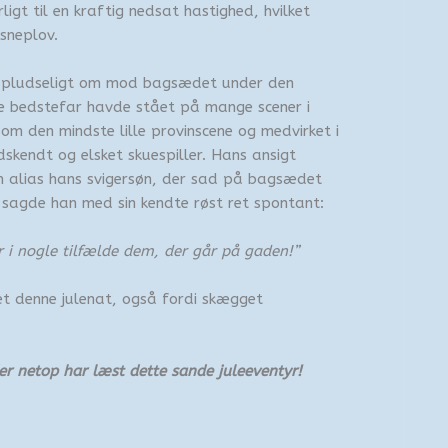
igt til en kraftig nedsat hastighed, hvilket
sneplov.
g pludseligt om mod bagsædet under den
 bedstefar havde stået på mange scener i
om den mindste lille provinscene og medvirket i
dskendt og elsket skuespiller. Hans ansigt
 alias hans svigersøn, der sad på bagsædet
sagde han med sin kendte røst ret spontant:
r i nogle tilfælde dem, der går på gaden!”
iet denne julenat, også fordi skægget
der netop har læst dette sande juleeventyr!