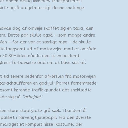
ler anden årsag ikke blev transporteret i
 kørte også uregelmæssigt denne snetunge
havde dog af omveje skaffet sig en taxa, der
em. Dette par skulle også – som mange andre
 Men – for der var et særligt
men
– de skulle
te langsomt ud af motorvejen mod et område
n 20.30-tiden nåede den til en bestemt
førens forbavselse bad om at blive sat af.
t tid senere nedenfor afkørslen fra motorvejen
 taxachaufføren en god jul. Parret fornemmede
gsomt kørende trafik grundet det sneklædte
rede sig på
“arbejdet”.
en store stopfyldte grå sæk. I bunden lå
ndpakket i farverigt julepapir. Fra den øverste
remdraget et komplet nisse-kostume, der