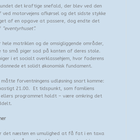
undet det kraftige snefald, der blev ved den
f ved motorvejens afkørsel og det sidste stykke
oget af en opgave at passere, dog endte det
af
“eventyrhuset”.
r hele matriklen og de omsigliggende områder,
De to små piger sad på kanten af deres stole.
ger i et socialt overklassehjem, hvor faderens
dannede et solidt økonomisk fundament.
 måtte forventningens udløsning snart komme:
hastigt 21.00. Et tidspunkt, som familiens
s ellers programmet holdt – være omkring det
ddelt.
mer
r det næsten en umulighed at få fat i en taxa