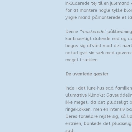
inkluderede tøj til en julemand
for at montere nogle tykke blo
yngre mand påmonterede et lang
Denne
“maskerede”
påklædning 
kontinuerligt dalende ned og de
begav sig afsted mod det nærl
naturligvis sin sæk med gavern
meget i sækken.
De uventede gæster
Inde i det lune hus sad familie
ultimative klimaks: Gaveuddeli
ikke meget, da det pludseligt 
ringeklokken, men en intensiv b
Deres forældre rejste sig, så li
entréen, bankede det pludselig 
sad.