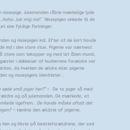
n nissepige. Julemanden råbte mærkelige lyde
hoho..luk mig ind”.
Nissepigen vinkede til de
t sine fyldige fletninger.
nden og nissepigen ind. Efter at de kort havde
e ind i den store stue. Pigerne var nærmest
så store som tekopper og med let åben mund.
æster i skikkelser af husherrens forældre var
tion, da hverken de ældre eller pigerne
en og nissepigens identiteter .
 søde små piger her?”
– De to piger så med
forældre og på julemanden. De mærkede, at
smilede ligefrem.
De havde måske aftalt det
igen? –
tænkte den ældste af pigerne.
u hen og hilste på bedsteforældrene, der sad