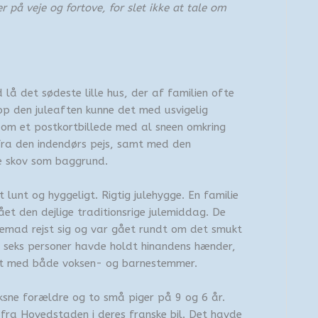
r på veje og fortove, for slet ikke at tale om
lå det sødeste lille hus, der af familien ofte
p den juleaften kunne det med usvigelig
om et postkortbillede med al sneen omkring
fra den indendørs pejs, samt med den
e skov som baggrund.
 lunt og hyggeligt. Rigtig julehygge. En familie
ået den dejlige traditionsrige julemiddag. De
ulemad rejst sig og var gået rundt om det smukt
s seks personer havde holdt hinandens hænder,
et med både voksen- og barnestemmer.
ksne forældre og to små piger på 9 og 6 år.
ra Hovedstaden i deres franske bil. Det havde