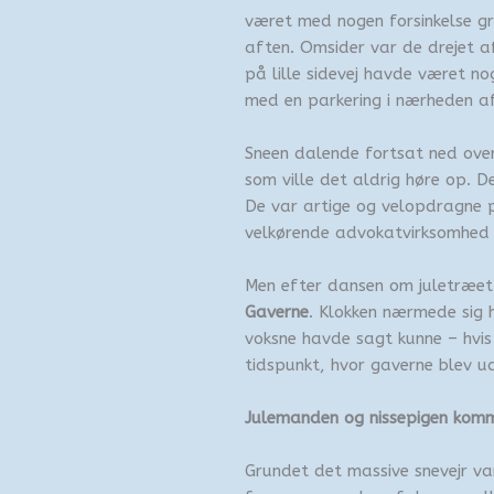
været med nogen forsinkelse gr
aften. Omsider var de drejet a
på lille sidevej havde været n
med en parkering i nærheden 
Sneen dalende fortsat ned ove
som ville det aldrig høre op. 
De var artige og velopdragne pi
velkørende advokatvirksomhed 
Men efter dansen om juletræet
Gaverne
. Klokken nærmede sig 
voksne havde sagt kunne – hvi
tidspunkt, hvor gaverne blev u
Julemanden og nissepigen kom
Grundet det massive snevejr va