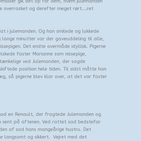
 Omsider gik det op for dem, hvem julemanden
ge overrasket og derefter meget rørt….ret
at i julemanden. Og han smilede og lukkede
ange minutter var der gaveuddeling til alle,
sepigen. Det endte overmåde idyllisk. Pigerne
lskede faster Marianne som nissepige,
tænkelige ved Julemanden, der sagde
skiftede position hele tiden. Til sidst måtte han
kæg, så pigerne blev klar over, at det var faster
imod en Renault, der fragtede Julemanden og
vn sent på aftenen. Ved rattet sad bedstefar
siden af sad hans mangeårige hustru. Det
e langsomt og sikkert. Vejret med det