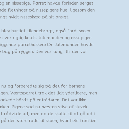
 og en nissepige. Parret havde forinden sørget
nde fletninger på nissepigens hue, ligesom den
t hvidt nisseskæg på sit ansigt.
blev hurtigt tilendebragt, også fordi sneen
t var rigtig koldt. Julemanden og nissepigen
iggende parcelhuskvartér. Julemanden havde
e bag på ryggen. Den var tung, thi der var
n nu og forberedte sig på det for børnene
ngen. Værtsparret trak det lidt yderligere, men
bankede hårdt på entrédøren. Det var ikke
anken. Pigene sad nu næsten stive af skræk.
dt rådvilde ud, men da de skulle til at gå ud i
på den store rude til stuen, hvor hele familien