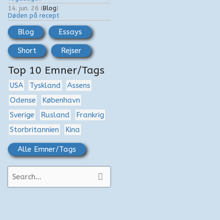
14. jun. 26
(
Blog
)
Døden på recept
Blog
Essays
Short
Rejser
Top 10 Emner/Tags
USA
Tyskland
Assens
Odense
København
Sverige
Rusland
Frankrig
Storbritannien
Kina
Alle Emner/Tags
S
ø
g
e