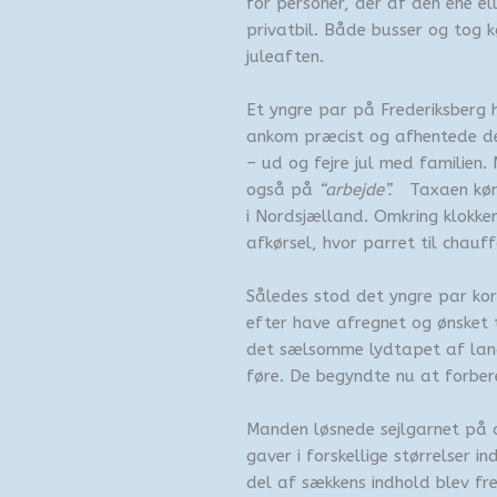
for personer, der af den ene el
privatbil. Både busser og tog
juleaften.
Et yngre par på Frederiksberg 
ankom præcist og afhentede d
– ud og fejre jul med familien.
også på
“arbejde”.
Taxaen kør
i Nordsjælland. Omkring klokke
afkørsel, hvor parret til chauf
Således stod det yngre par kor
efter have afregnet og ønsket
det sælsomme lydtapet af lan
føre. De begyndte nu at forbe
Manden løsnede sejlgarnet på d
gaver i forskellige størrelser i
del af sækkens indhold blev f