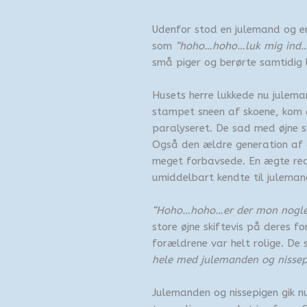
Udenfor stod en julemand og e
som
“
hoho…hoho…luk mig ind….
små piger og berørte samtidig le
Husets herre lukkede nu julema
stampet sneen af skoene, kom d
paralyseret. De sad med øjne 
Også den ældre generation af g
meget forbavsede. En ægte reak
umiddelbart kendte til julemand
“Hoho…hoho…er der mon nogle
store øjne skiftevis på deres 
forældrene var helt rolige. De 
hele med julemanden og nissep
Julemanden og nissepigen gik n