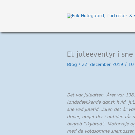
Gå
til
indholdet
Et juleeventyr i sne
Blog
/
22. december 2019
/
10
Det var juleaften. Året var 198
landsdækkende dansk hvid jul.
sne ved juletid. Julen det år va
driver, noget der i nutiden får
begreb “skybrud”. Motorveje og 
med de voldsomme snemasser,