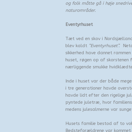
og folk måtte gå i høje snedrive
naturområder.
Eventyrhuset
Tæt ved en skov i Nordsjælland 
blev kaldt
“Eventyrhuset”.
Neto
sikkerhed have dannet rammen 
huset, røgen op af skorstenen 
nærliggende smukke hvidklædt
Inde i huset var der både meget
i tre generationer havde overst
havde lidt efter den rigelige j
pyntede juletræ, hvor familien
medens julesalmerne var sung
Husets familie bestod af to vo
Bedsteforældrene var kommet f