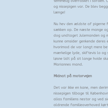
temmelig overrasket i sofaen.
og nissepigen var. De blev beg
længe!
Nu hev den ældste af pigerne f
sækken op. De næste mange og l
dog undtaget Julemanden og nis
kunne omsider genkende deres e
hvorimod de var langt mere be
mærkelige lyde, skiftevis lo og 
løsne lidt på sit lange hvide s
Mariannes mand.
Midnat på motorvejen
Det var ikke en kane, men der
nissepigen tilbage til Københa
alias familiens nestor og ved 
aldrende familieoverhoved kørt